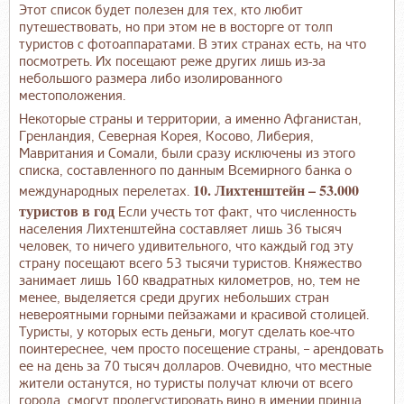
Этот список будет полезен для тех, кто любит
путешествовать, но при этом не в восторге от толп
туристов с фотоаппаратами. В этих странах есть, на что
посмотреть. Их посещают реже других лишь из-за
небольшого размера либо изолированного
местоположения.
Некоторые страны и территории, а именно Афганистан,
Гренландия, Северная Корея, Косово, Либерия,
Мавритания и Сомали, были сразу исключены из этого
списка, составленного по данным Всемирного банка о
10. Лихтенштейн – 53.000
международных перелетах.
туристов в год
Если учесть тот факт, что численность
населения Лихтенштейна составляет лишь 36 тысяч
человек, то ничего удивительного, что каждый год эту
страну посещают всего 53 тысячи туристов. Княжество
занимает лишь 160 квадратных километров, но, тем не
менее, выделяется среди других небольших стран
невероятными горными пейзажами и красивой столицей.
Туристы, у которых есть деньги, могут сделать кое-что
поинтереснее, чем просто посещение страны, – арендовать
ее на день за 70 тысяч долларов. Очевидно, что местные
жители останутся, но туристы получат ключи от всего
города, смогут продегустировать вино в имении принца