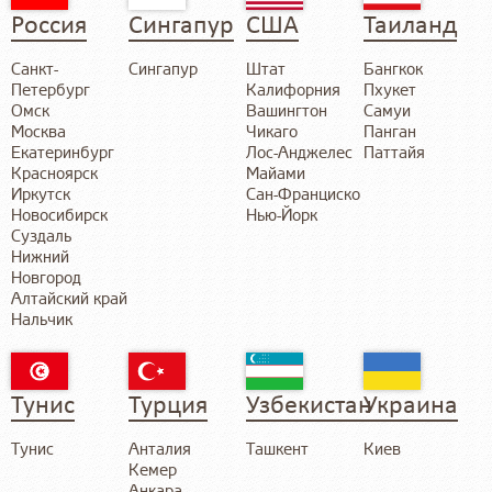
Россия
Сингапур
США
Таиланд
Санкт-
Сингапур
Штат
Бангкок
Петербург
Калифорния
Пхукет
Омск
Вашингтон
Самуи
Москва
Чикаго
Панган
Екатеринбург
Лос-Анджелес
Паттайя
Красноярск
Майами
Иркутск
Сан-Франциско
Новосибирск
Нью-Йорк
Суздаль
Нижний
Новгород
Алтайский край
Нальчик
Тунис
Турция
Узбекистан
Украина
Тунис
Анталия
Ташкент
Киев
Кемер
Анкара