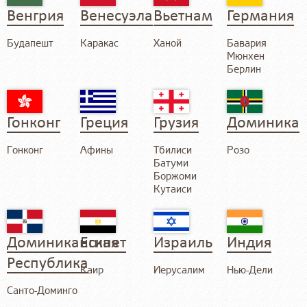
Венгрия
Венесуэла
Вьетнам
Германия
Будапешт
Каракас
Ханой
Бавария
Мюнхен
Берлин
Гонконг
Греция
Грузия
Доминика
Гонконг
Афины
Тбилиси
Розо
Батуми
Боржоми
Кутаиси
Доминиканская
Египет
Израиль
Индия
Республика
Каир
Иерусалим
Нью-Дели
Санто-Доминго