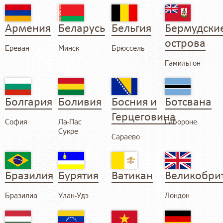
Армения
Беларусь
Бельгия
Бермудски
острова
Ереван
Минск
Брюссель
Гамильтон
Болгария
Боливия
Босния и
Ботсвана
Герцеговина
София
Ла-Пас
Габороне
Сукре
Сараево
Бразилия
Бурятия
Ватикан
Великобри
Бразилиа
Улан-Удэ
Лондон