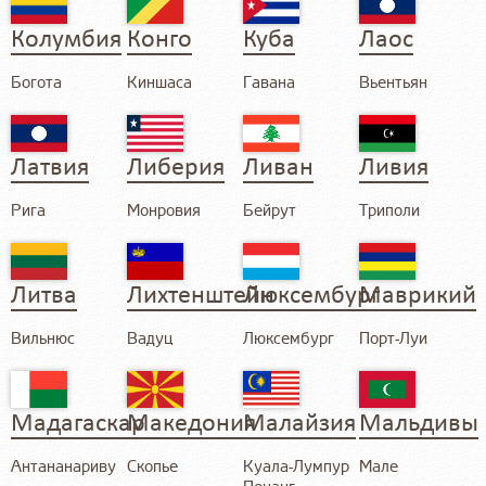
Колумбия
Конго
Куба
Лаос
Богота
Киншаса
Гавана
Вьентьян
Латвия
Либерия
Ливан
Ливия
Рига
Монровия
Бейрут
Триполи
Литва
Лихтенштейн
Люксембург
Маврикий
Вильнюс
Вадуц
Люксембург
Порт-Луи
Мадагаскар
Македония
Малайзия
Мальдивы
Антананариву
Скопье
Куала-Лумпур
Мале