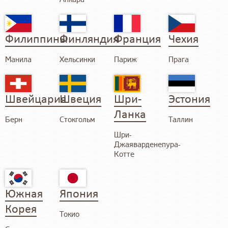
Филиппины
Финляндия
Франция
Чехия
Манила
Хельсинки
Париж
Прага
Швейцария
Швеция
Шри-
Эстония
Ланка
Берн
Стокгольм
Таллин
Шри-
Джаяварденепура-
Котте
Южная
Япония
Корея
Токио