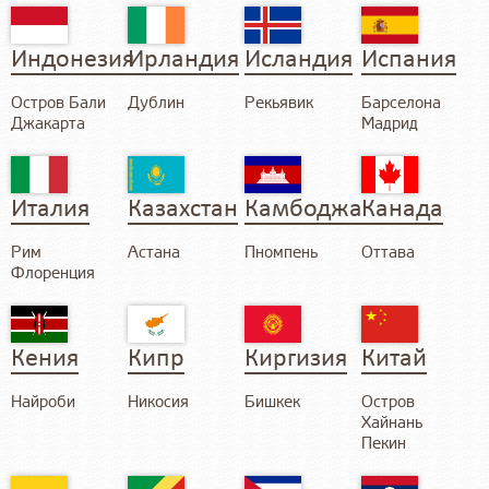
Индонезия
Ирландия
Исландия
Испания
Остров Бали
Дублин
Рекьявик
Барселона
Джакарта
Мадрид
Италия
Казахстан
Камбоджа
Канада
Рим
Астана
Пномпень
Оттава
Флоренция
Кения
Кипр
Киргизия
Китай
Найроби
Никосия
Бишкек
Остров
Хайнань
Пекин