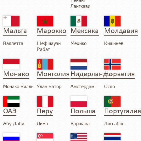
Пенанг
Лангкави
Мальта
Марокко
Мексика
Молдавия
Валлетта
Шефшауэн
Мехико
Кишинев
Рабат
Монако
Монголия
Нидерланды
Норвегия
Монако-Вилль
Улан-Батор
Амстердам
Осло
ОАЭ
Перу
Польша
Португалия
Абу-Даби
Лима
Варшава
Лиссабон