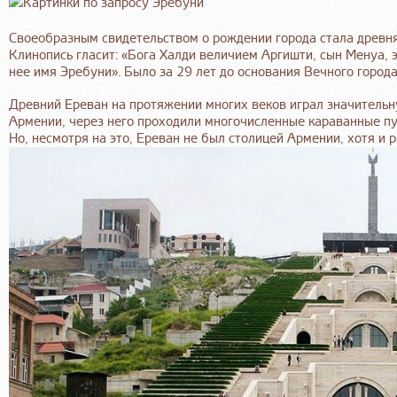
Своеобразным свидетельством о рождении города стала древня
Клинопись гласит: «Бога Халди величием Аргишти, сын Менуа, 
нее имя Эребуни». Было за 29 лет до основания Вечного город
Древний Ереван на протяжении многих веков играл значительн
Армении, через него проходили многочисленные караванные пу
Но, несмотря на это, Ереван не был столицей Армении, хотя и р