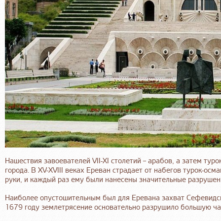
Нашествия завоевателей VII-XI столетий – арабов, а затем тур
города. В XV-XVIII веках Ереван страдает от набегов турок-осма
руки, и каждый раз ему были нанесены значительные разрушен
Наиболее опустошительным был для Еревана захват Сефевидски
1679 году землетрясение основательно разрушило большую час