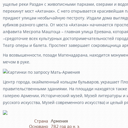
ущелье реки Раздан с живописными парками, озерами и водо
перекинут мост «Ахтанак». С него открывается красивейшая п
придают улицам необычайную пестроту. Издали дома выглядя
кубиков разного цвета. От моста «Ахтанак» начинается просп
алфавита Месропа Маштоца – главная улица Еревана, которая
–средоточие всех культурных достопримечательностей город
Театр оперы и балета. Проспект завершает сокровищница ар
На возвышенности, позади Матенадарана, находится монум
мечом в руке.
Центр города, окаймленный кольцом бульваров, украшает Пл
правительственными зданиями. На площади находятся также
галерею Армении, Исторический музей, Музей литературы и и
русского искусства, Музей современного искусства) и целый 
Страна
Армения
Основано
782 год до н. э.