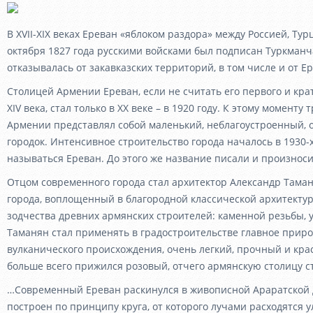
В XVII-XIX веках Ереван «яблоком раздора» между Россией, Ту
октября 1827 года русскими войсками был подписан Туркманч
отказывалась от закавказских территорий, в том числе и от Ер
Столицей Армении Ереван, если не считать его первого и кра
XIV века, стал только в XX веке – в 1920 году. К этому момент
Армении представлял собой маленький, неблагоустроенный,
городок. Интенсивное строительство города началось в 1930-х 
называться Ереван. До этого же название писали и произноси
Отцом современного города стал архитектор Александр Таман
города, воплощенный в благородной классической архитекту
зодчества древних армянских строителей: каменной резьбы, 
Таманян стал применять в градостроительстве главное приро
вулканического происхождения, очень легкий, прочный и кра
больше всего прижился розовый, отчего армянскую столицу с
…Современный Ереван раскинулся в живописной Араратской д
построен по принципу круга, от которого лучами расходятся 