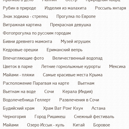
Рубин в природе
Изделия из малахита
Россыпь янтаря
Знак зодиака - стрелец
Прогулка по Европе
Витражная картина
Прекрасная девушка
Фотопрогулка по русским городам
Бивни древнего мамонта
Музей игрушек
Кедровые орешки
Ериманский вепрь
Впечатляющие фото
Величественный водопад
Цветок в парке
Летние горнолыжные курорты
Мексика
Майами - пляжи
Самые красивые места Крыма
Расположение Парагвая на карте
Вьетнам
Вьетнам на воде
Сочи
Керала (Индия)
Водолечебница Геллерт
Развлечения в Сочи
Будийский храм
Храм Ват Ронг Кхун
Астана
Черногория
Город Ришикеш
Снежный фестиваль
Майами
Озеро Иссык - куль
Китай
Боровое