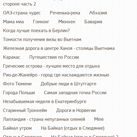
стороне часть 2
ОАЭ-страна чудес
Реченька-река
Абхазия
Мама миа
Гонконг
Мюнхен
Бавария
Когда лучше поехать в Берлин?
Тонкости получения визы во Вьетнам
Железная дорога в центре Ханоя - столицы Вьетнама
Каракас
Путешествия по России
Греческие острова - лучшее место для отдыха
Рио-де-Жанейро - город где наслаждаются жизнью
Фото Тюмени
Добрые люди в Штутгарте
Города Польши
Самая западная точка России
Незабываемая неделя в Екатеринбурге
Старинный Тронхейм
Дороги в Норвегии
Лапландия - страна непуганных оленей
Mine
Байкал утром
На Байкал (отдых в Слюдянке)