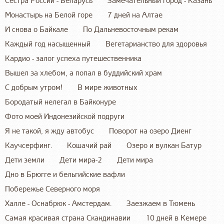
Сестра России - Беларусь
Замечательный город - Казань
Монастырь на Белой горе
7 дней на Алтае
И снова о Байкале
По Дальневосточным рекам
Каждый год насыщенный
Вегетарианство для здоровья
Кардио - залог успеха путешественника
Вышел за хлебом, а попал в буддийский храм
С добрым утром!
В мире животных
Бородатый нелегал в Байконуре
Фото моей Индонезийской подруги
Я не такой, я жду автобус
Поворот на озеро Диенг
Каучсерфинг.
Кошачий рай
Озеро и вулкан Батур
Дети земли
Дети мира-2
Дети мира
Дно в Брюгге и бельгийские вафли
Побережье Северного моря
Халле - Оснабрюк - Амстердам.
Заезжаем в Тюмень
Самая красивая страна Скандинавии
10 дней в Кемере