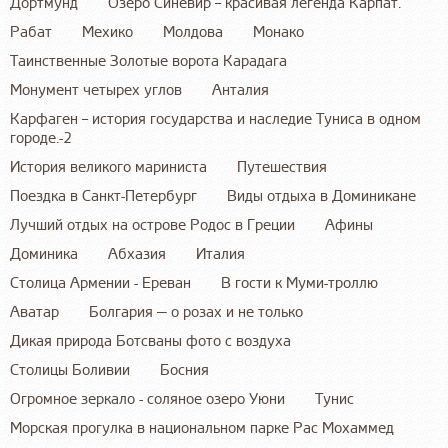
Дортмунд
Озеро Синевир – красивая легенда Карпат.
Рабат
Мехико
Молдова
Монако
Таинственные Золотые ворота Карадага
Монумент четырех углов
Анталия
Карфаген – история государства и наследие Туниса в одном
городе.-2
История великого мариниста
Путешествия
Поездка в Санкт-Петербург
Виды отдыха в Доминикане
Лучший отдых на острове Родос в Греции
Афины
Доминика
Абхазия
Италия
Столица Армении - Ереван
В гости к Муми-троллю
Аватар
Болгария — о розах и не только
Дикая природа Ботсваны фото с воздуха
Столицы Боливии
Босния
Огромное зеркало - соляное озеро Уюни
Тунис
Морская прогулка в национальном парке Рас Мохаммед