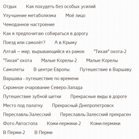
Отдых
Как похудеть без особых усилий
Улучшение метаболизма
Моё лицо
Чемоданное настроение
Как я предпочитаю собираться в дорогу
Поезд или самолёт?
А в Крыму
Алтай — мир, вырывающийся из рамок
"Тихая" охота-2
"Тихая" охота
Малые Корелы-2
Малые Корелы
Самолеты
В центре Европы.
Путешествие в Варшаву
Варшава - путешествие по времени
Скромное очарование Северо-Запада
Путешествие зубной щетки
Прекрасные виды в дороге
Место под палатку
Прекрасный Днепропетровск
Переславль-Залесский
Переславль-Залесский прекрасен
Фото Автостопа
Коми-пермяки-2
Коми-пермяки
В Перми-2
В Перми