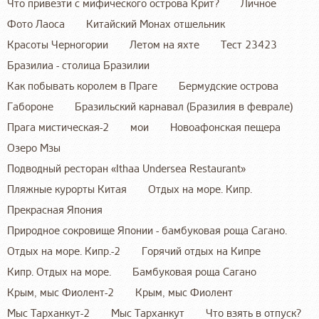
Что привезти с мифического острова Крит?
Личное
Фото Лаоса
Китайский Монах отшельник
Красоты Черногории
Летом на яхте
Тест 23423
Бразилиа - столица Бразилии
Как побывать королем в Праге
Бермудские острова
Габороне
Бразильский карнавал (Бразилия в феврале)
Прага мистическая-2
мои
Новоафонская пещера
Озеро Мзы
Подводный ресторан «Ithaa Undersea Restaurant»
Пляжные курорты Китая
Отдых на море. Кипр.
Прекрасная Япония
Природное сокровище Японии - бамбуковая роща Сагано.
Отдых на море. Кипр.-2
Горячий отдых на Кипре
Кипр. Отдых на море.
Бамбуковая роща Сагано
Крым, мыс Фиолент-2
Крым, мыс Фиолент
Мыс Тарханкут-2
Мыс Тарханкут
Что взять в отпуск?