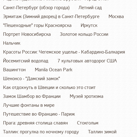
Санкт-Петербург (обзор города)
Летний сад
Эрмитаж (Зимний дворец) в Санкт-Петербурге
Москва
"Пешеходные" горы Красноярска
Иркутск
Портрет Новосибирска
Золотое кольцо России
Нальчик
Красоты России: Чегемское ущелье - Кабардино-Балкария
Йосемитский водопад
7 культовых автодорог США
Вашингтон
Manila Ocean Park
Шенонсо - "Дамский замок"
Как отдохнуть в Швеции и сколько это стоит
Замок Шамбор во Франции
Музей эротизма
Лучшие фонтаны в мире
Путешествие во Францию - Париж
Прага: древняя столица славян
Стокгольм
Таллин: прогулка по ночному городу
Таллин зимой