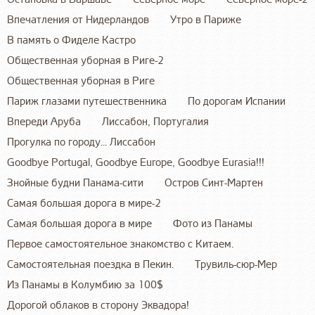
Впечатления от Нидерландов
Утро в Париже
В память о Фиделе Кастро
Общественная уборная в Риге-2
Общественная уборная в Риге
Париж глазами путешественника
По дорогам Испании
Впереди Аруба
Лиссабон, Португалия
Прогулка по городу... Лиссабон
Goodbye Portugal, Goodbye Europe, Goodbye Eurasia!!!
Знойные будни Панама-сити
Остров Синт-Мартен
Самая большая дорога в мире-2
Самая большая дорога в мире
Фото из Панамы
Первое самостоятельное знакомство с Китаем.
Самостоятельная поездка в Пекин.
Трувиль-сюр-Мер
Из Панамы в Колумбию за 100$
Дорогой облаков в сторону Эквадора!