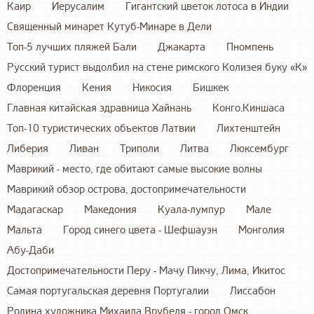
Каир
Иерусалим
Гигантский цветок лотоса в Индии
Священный минарет Кутуб-Минаре в Дели
Топ-5 лучших пляжей Бали
Джакарта
Пномпень
Русский турист выдолбил на стене римского Колизея буку «К»
Флоренция
Кения
Никосия
Бишкек
Главная китайская здравница Хайнань
Конго.Киншаса
Топ-10 туристических объектов Латвии
Лихтенштейн
Либерия
Ливан
Триполи
Литва
Люксембург
Маврикий - место, где обитают самые высокие волны
Маврикий обзор острова, достопримечательности
Мадагаскар
Македония
Куала-лумпур
Мале
Мальта
Город синего цвета - Шефшауэн
Монголия
Абу-Даби
Достопримечательности Перу - Мачу Пикчу, Лима, Икитос
Самая португальская деревня Португалии
Лиссабон
Родина художника Михаила Врубеля - город Омск