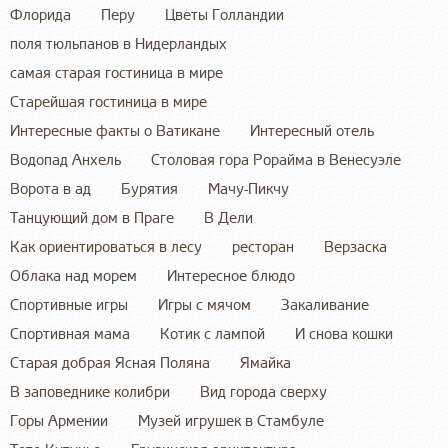
Флорида
Перу
Цветы Голландии
поля тюльпанов в Нидерландых
самая старая гостиница в мире
Старейшая гостиница в мире
Интересные факты о Ватикане
Интересный отель
Водопад Анхель
Столовая гора Рорайма в Венесуэле
Ворота в ад
Бурятия
Мачу-Пикчу
Танцующий дом в Праге
В Дели
Как ориентироваться в лесу
ресторан
Верзаска
Облака над морем
Интересное блюдо
Спортивные игры
Игры с мячом
Закаливание
Спортивная мама
Котик с лампой
И снова кошки
Старая добрая Ясная Поляна
Ямайка
В заповеднике колибри
Вид города сверху
Горы Армении
Музей игрушек в Стамбуле