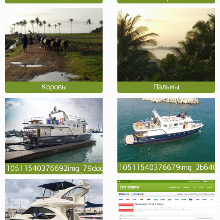
Коровы
Пальмы
10511540376679img_2b6408
10511540376692img_79ddca_c39a9a_fe5b7e_3