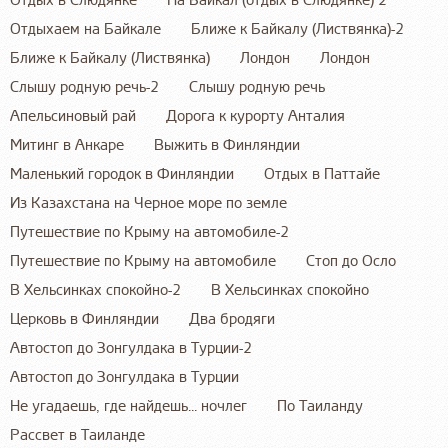
Отдых в Слюдянке
На Байкал (отдых в Слюдянке) 2
Отдыхаем на Байкале
Ближе к Байкалу (Листвянка)-2
Ближе к Байкалу (Листвянка)
Лондон
Лондон
Слышу родную речь-2
Слышу родную речь
Апельсиновый рай
Дорога к курорту Анталия
Митинг в Анкаре
Выжить в Финляндии
Маленький городок в Финляндии
Отдых в Паттайе
Из Казахстана на Черное море по земле
Путешествие по Крыму на автомобиле-2
Путешествие по Крыму на автомобиле
Стоп до Осло
В Хельсинках спокойно-2
В Хельсинках спокойно
Церковь в Финляндии
Два бродяги
Автостоп до Зонгулдака в Турции-2
Автостоп до Зонгулдака в Турции
Не угадаешь, где найдешь... ночлег
По Таиланду
Рассвет в Таиланде