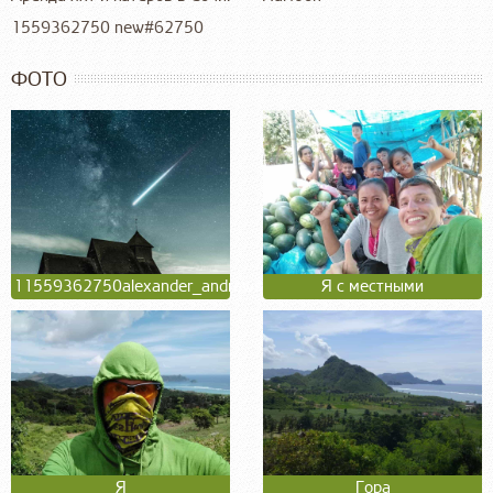
1559362750 new#62750
ФОТО
11559362750alexander_andrews_340055_unsp
Я с местными
Я
Гора