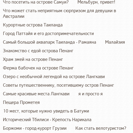
Что посетить на острове Самуи?
Мельбурн, привет!
Что может стать неприятным сюрпризом для девушки в
Австралии
Курортные острова Таиланда
Город Паттайя и его достопримечательности
Самый большой аквапарк Таиланда - Рамаяна
Малайзия
Знакомство с едой острова Пенанг
Храм змей на острове Пенанг
Ферма бабочек на острове Пенанг
Озеро с необычной легендой на острове Лангкави
Советы путешественнику, посетившему остров Пенанг
Самые красивые места Лангкави
я и просто я
Пещера Прометея
10 мест, которые нужно увидеть в Батуми
Исторический Тбилиси - Крепость Нарикала
Боржоми - город-курорт Грузии
Как стать велотуристом?