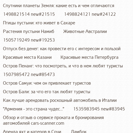
Спутники планеты Земля: какие есть и чем отличаются
1498821514 new#21515
1498824121 new#24122
Птицы пустыни: кто живет в Сахаре
Растения пустыни Намиб
Животные Австралии
1505719249 new#19253
Отпуск без денег: как провести его с интересом и пользой
Красивые места Казани
Красивые места Петербурга
Остров Пенанг: что посмотреть, и что в нем любят туристы
1507985472 new#85473
Остров Самуи: чем он привлекает туристов
Остров Бали: за что его так любят туристы
Как лучше арендовать роскошный автомобиль в Италии
"Армения - это страна чудес..."
1535983945 new#83945
Обзор и отзыв о сервисе проката и бронирования
автомобилей cars-scanner.com
Аренда яхт и катеров в Сочи.
Ламбок