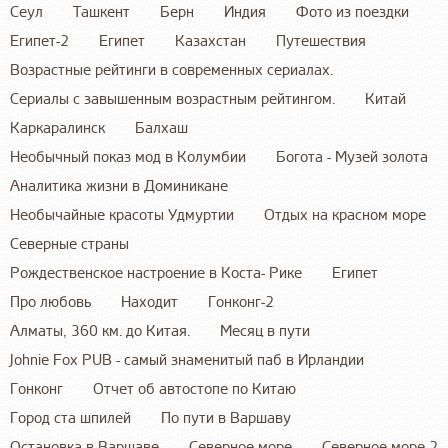
Сеул
Ташкент
Берн
Индия
Фото из поездки
Египет-2
Египет
Казахстан
Путешествия
Возрастные рейтинги в современных сериалах.
Сериалы с завышенным возрастным рейтингом.
Китай
Каркаралинск
Балхаш
Необычный показ мод в Колумбии
Богота - Музей золота
Аналитика жизни в Доминикане
Необычайные красоты Удмуртии
Отдых на красном море
Северные страны
Рождественское настроение в Коста- Рике
Египет
Про любовь
Находит
Гонконг-2
Алматы, 360 км. до Китая.
Месяц в пути
Johnie Fox PUB - самый знаменитый паб в Ирландии
Гонконг
Отчет об автостопе по Китаю
Город ста шпилей
По пути в Варшаву
Остановка в Варшаве
Северное море
Северное море-2