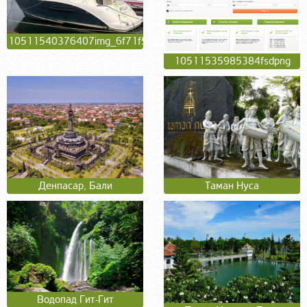
10511540376407img_6f71f5_2c5bce_c97b10_d
10511535985384fsdpng
Денпасар, Бали
Таман Нуса
Водопад Гит-Гит