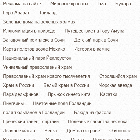
Реклама на сайте
Мировые красоты
Liza
Бухара
Гора Арарат
Таиланд
Зеленые дома на зеленых холмах
Иллюминация в природе
Путешествие на гору Амука
Загадочный комплекс в Сочи
Детский парк в Сочи
Карта полетов возле Мехико
История в камне
Национальный парк Йеллоустон
Уникальный православный храм
Православный храм нового тысячелетия
Строящийся храм
Храм в России
Белый храм в России
Морская звезда
Пара дельфинов
Прыжок синего кита
Касатки
Пингвины
Цветочные поля Голландии
поля тюльпанов в Голландии
Блюда из фасоли
Греческий танец - сиртаки
Полезные свойства чеснока
Льняное масло
Репка
Дом на острове
О конопле
Крапива в дело
Манник
Осетр
Природный кварц