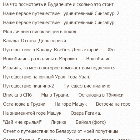
На что посмотреть в Будапеште и сколько это стоит.
Наше первое путешествие - удивительный Сингапур.-2
Наше первое путешествие - удивительный Сингапур.
Мой личный список вещей в поход
Канада. Оттава. День первый
Путешествие в Канаду. Квебек. День второй
Фес
Волюбилис - развалины в Морокко
Волюбилис
Израиль, то место которое помогает вам подлечится
Путешествие на южный Урал. Гора Уван.
Путешествие пианино-2
Путешествие пианино
Вписка в СПб
Мы в Турции.
Остановка в Тбилиси
Остановка в Грузии
На горе Машук
Встреча на горе
На знаменитой горе Машук
Озера Гегама.
"Дай мне крылья!"
Лирика
Байкал (фото)
Отчет о путешествии по Беларуси от моей попутчицы