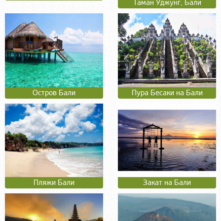
Таман Уджунг, Бали
Остров Бали
Пура Бесаки на Бали
Пляжи Бали
Закат на Бали