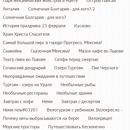
Парк механических монстров в Нанте
Остров Панган
Анталия
Солнечная Болгария - для кого?-2
Солнечная Болгария - для кого?
История праздника 23 февраля
Кусково
Храм Христа Спасителя
Самый большой пирс в городе Прогресо, Мексика!
Скамейка
Сказочная Мексика!
Мазох кафе во Львове
Театр пива во Львове
Cелфи перед смертью
Сочинский дендрарий
Озеро Тургояк
Пик Черского
Неоправданные ожидания в путешествии
Тургояк - озеро на Урале
Необычные рыбы
Необычные рестораны
Необычые здания
Завтрак с кофе
Неми
Завтрак с десертом
Неми new#03201
Велотуризм с ребенком. Велокресло. -
Почему киты выбрасываются на берег
Велоприцеп
Морские просторы
Путешествовать бесконечно