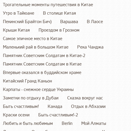
Трогательные моменты путешествия в Китае
Утро в Тайюане
В столице Китая
Пекинский Брайтон Бич)
Варшава
В Лаосе
Крыши Китая
Проездом в Грозном
Самое эпичное место в Китае
Маленький рай в большом Китае
Река Чанджа
Памятник Советским Солдатам в Китае-2
Памятник Советским Солдатам в Китае
Впервые оказался в буддийском храме
Китайский Гранд Каньон
Карпаты - снежное сердце Украины
Заметки по отдыху в Дубаи
Сказка вокруг нас
Быть счастливым!
Канада
Отдых в Абхазии
Краски осени
Быть счастливым!-2
Любить и быть любимым
Berlin
Мой Алматы