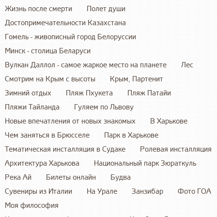
Жизнь после смерти
Полет души
Достопримечательности Казахстана
Гомель - живописный город Белоруссии
Минск - столица Беларуси
Вулкан Даллол - самое жаркое место на планете
Лес
Смотрим на Крым с высоты
Крым, Партенит
Зимний отдых
Пляж Пхукета
Пляж Патайи
Пляжи Тайланда
Гуляем по Львову
Новые впечатления от новых знакомых
В Харькове
Чем заняться в Брюсселе
Парк в Харькове
Тематическая инсталляция в Судаке
Ролевая инсталляция
Архитектура Харькова
Национальный парк Зюраткуль
Река Ай
Билеты онлайн
Будва
Сувениры из Италии
На Урале
Занзибар
Фото ГОА
Моя философия