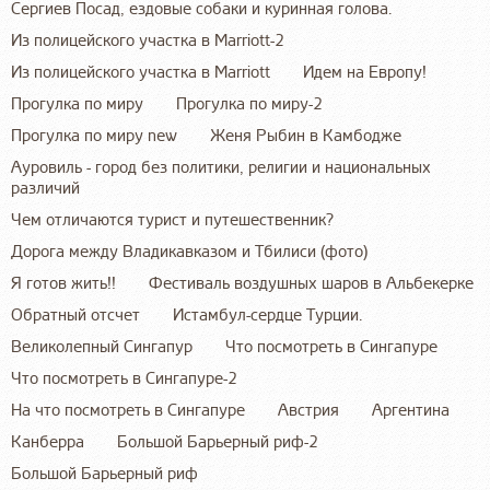
Сергиев Посад, ездовые собаки и куринная голова.
Из полицейского участка в Marriott-2
Из полицейского участка в Marriott
Идем на Европу!
Прогулка по миру
Прогулка по миру-2
Прогулка по миру new
Женя Рыбин в Камбодже
Ауровиль - город без политики, религии и национальных
различий
Чем отличаются турист и путешественник?
Дорога между Владикавказом и Тбилиси (фото)
Я готов жить!!
Фестиваль воздушных шаров в Альбекерке
Обратный отсчет
Истамбул-сердце Турции.
Великолепный Сингапур
Что посмотреть в Сингапуре
Что посмотреть в Сингапуре-2
На что посмотреть в Сингапуре
Австрия
Аргентина
Канберра
Большой Барьерный риф-2
Большой Барьерный риф