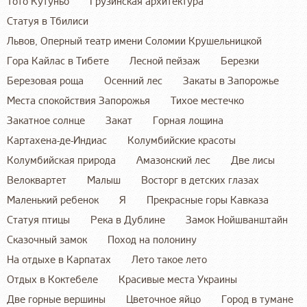
Тото Кутуньо
Грузинская архитектура
Статуя в Тбилиси
Львов, Оперный театр имени Соломии Крушельницкой
Гора Кайлас в Тибете
Лесной пейзаж
Березки
Березовая роща
Осенний лес
Закаты в Запорожье
Места спокойствия Запорожья
Тихое местечко
Закатное солнце
Закат
Горная лощина
Картахена-де-Индиас
Колумбийские красоты
Колумбийская природа
Амазонский лес
Две лисы
Велоквартет
Малыш
Восторг в детских глазах
Маленький ребенок
Я
Прекрасные горы Кавказа
Статуя птицы
Река в Дублине
Замок Нойшванштайн
Сказочный замок
Поход на полонину
На отдыхе в Карпатах
Лето такое лето
Отдых в Коктебеле
Красивые места Украины
Две горные вершины
Цветочное яйцо
Город в тумане