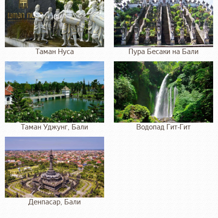
Таман Нуса
Пура Бесаки на Бали
Таман Уджунг, Бали
Водопад Гит-Гит
Денпасар, Бали