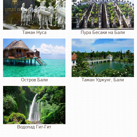
Таман Нуса
Пура Бесаки на Бали
Остров Бали
Таман Уджунг, Бали
Водопад Гит-Гит