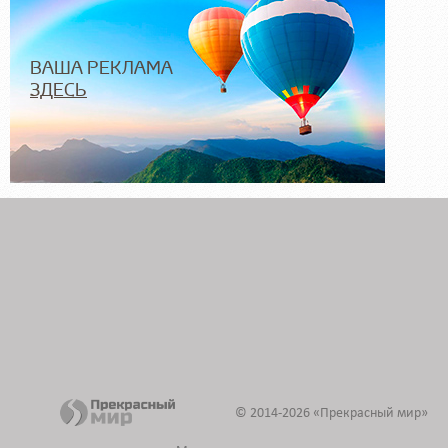
ВАША РЕКЛАМА
ЗДЕСЬ
Эвакуация тягача с полуприцепом
Эвакуация тягача с полуприцепом
transfom.ru
Манжета стиральной машины оптом
Подбор манжеты стиральной машины оптом по параметрам. Быстро ответим
devicez.ru
Обследование для сноса
Обследование кирпичных
posstroy.ru
© 2014-2026 «Прекрасный мир»