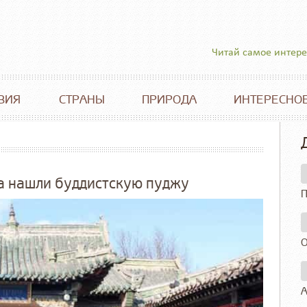
Читай самое интер
ВИЯ
СТРАНЫ
ПРИРОДА
ИНТЕРЕСНО
 а нашли буддистскую пуджу
П
О
А