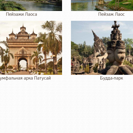
Пейзажи Лаоса
Пейзаж Лаос
умфальная арка Патусай
Будда-парк