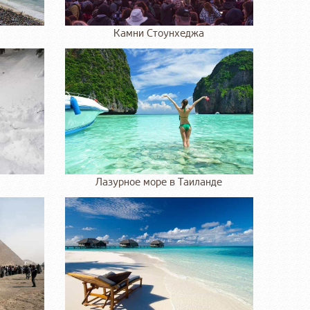
Камни Стоунхеджа
Лазурное море в Таиланде