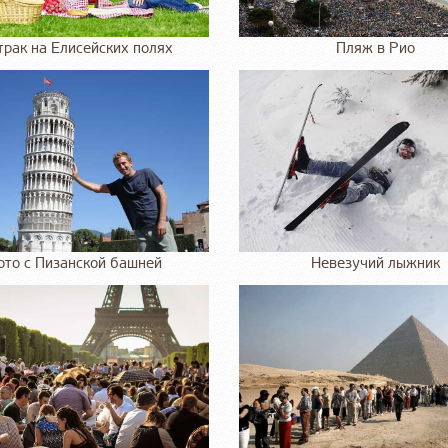
трак на Елисейских полях
Пляж в Рио
то с Пизанской башней
Невезучий лыжник