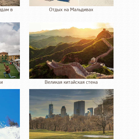
идам в
Отдых на Мальдивах
ни
Великая китайская стена