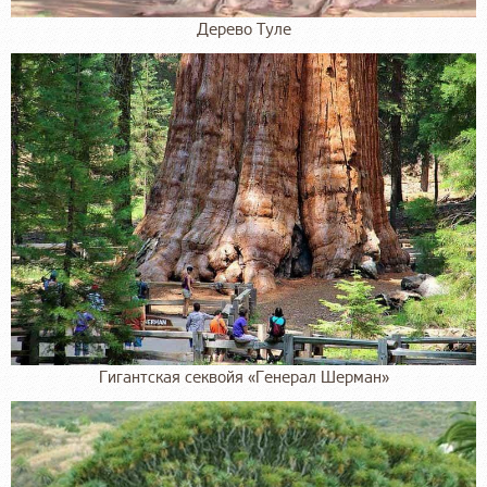
Дерево Туле
Гигантская секвойя «Генерал Шерман»