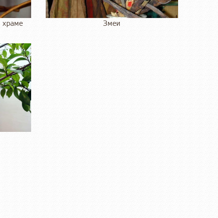
м храме
Змеи