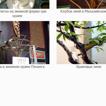
питон на змеиной ферме при
Клубок змей в Малазийско
храме
а в змеином храме Пенанга
Храмовые змеи