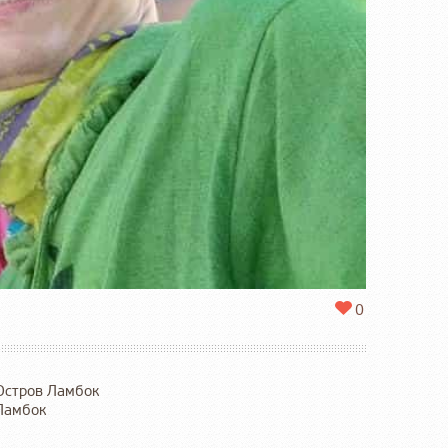
0
Остров Ламбок
Ламбок