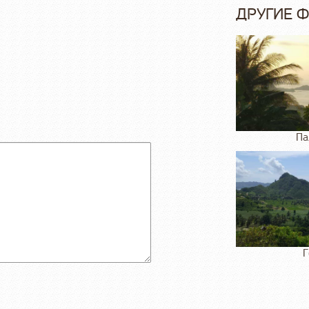
ДРУГИЕ 
Па
Г