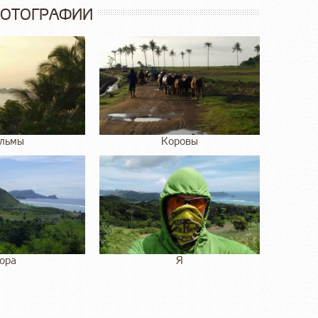
ФОТОГРАФИИ
льмы
Коровы
ора
Я