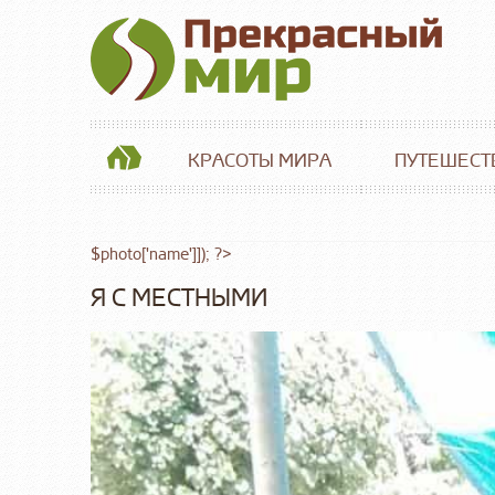
КРАСОТЫ МИРА
ПУТЕШЕСТ
$photo['name']]); ?>
Я С МЕСТНЫМИ