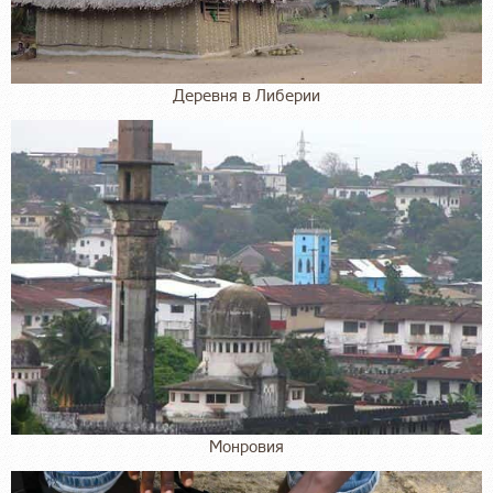
Деревня в Либерии
Монровия