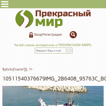
Вход/Регистрация
Читай самое интересное о ПРЕКРАСНОМ МИРЕ:
$photo['name']]); ?>
10511540376679IMG_2B6408_95763C_B