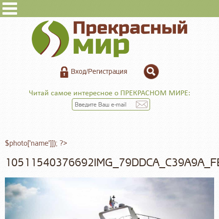
Вход/Регистрация
Читай самое интересное о ПРЕКРАСНОМ МИРЕ:
$photo['name']]); ?>
10511540376692IMG_79DDCA_C39A9A_F