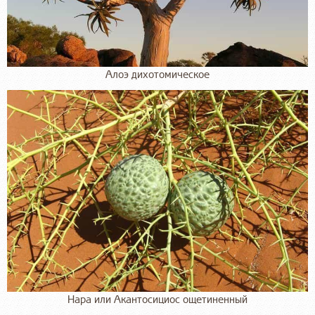
Алоэ дихотомическое
Нара или Акантосициос ощетиненный