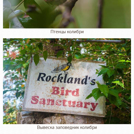
Птенцы колибри
Вывеска заповедник колибри