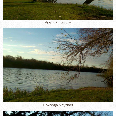
Речной пейзаж
Природа Уругвая