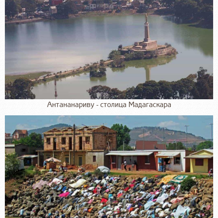
Антананариву - столица Мадагаскара