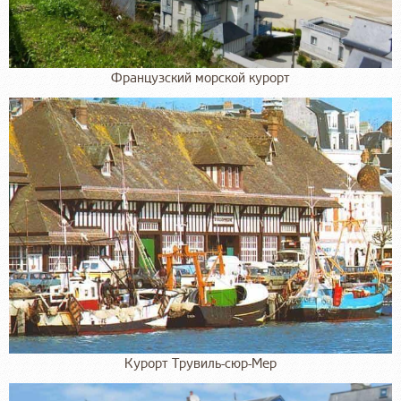
Французский морской курорт
Курорт Трувиль-сюр-Мер