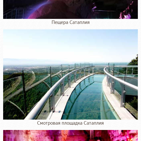
Пещера Сатаплия
Смотровая площадка Сатаплия