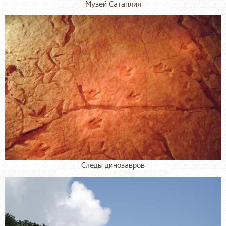
Музей Сатаплия
Следы динозавров