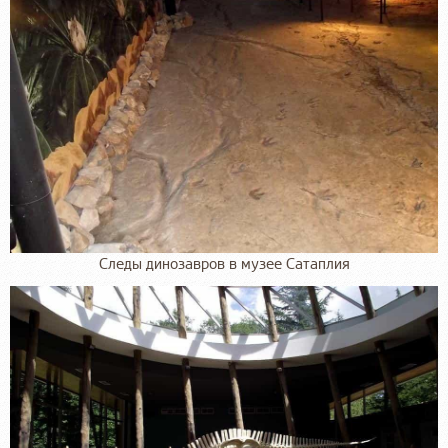
Следы динозавров в музее Сатаплия