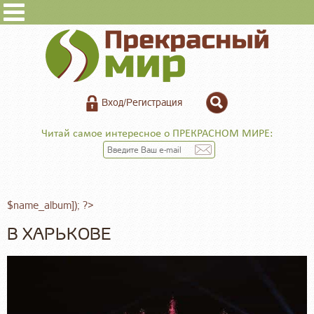
Вход/Регистрация
Читай самое интересное о ПРЕКРАСНОМ МИРЕ:
$name_album]); ?>
В ХАРЬКОВЕ