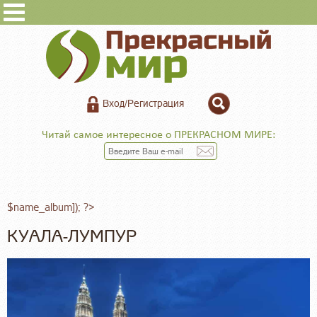
Вход/Регистрация
Читай самое интересное о ПРЕКРАСНОМ МИРЕ:
$name_album]); ?>
КУАЛА-ЛУМПУР