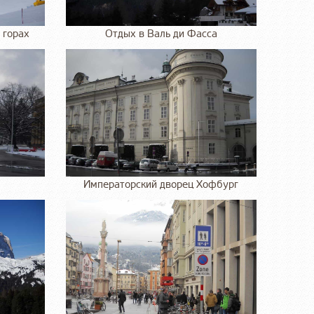
 горах
Отдых в Валь ди Фасса
Императорский дворец Хофбург