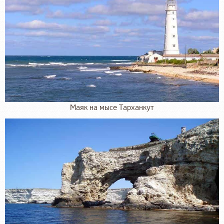
Маяк на мысе Тарханкут