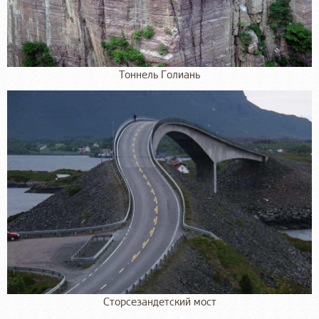
Тоннель Голиань
Сторсезандетский мост