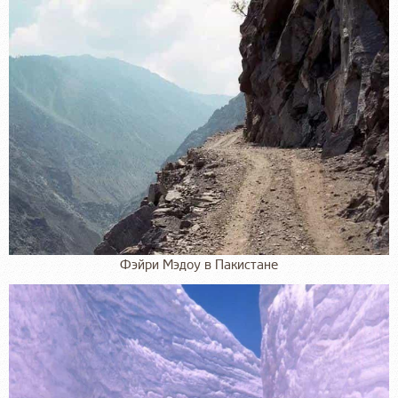
Фэйри Мэдоу в Пакистане