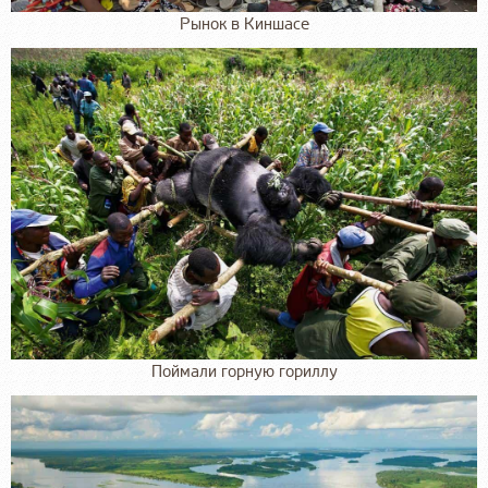
Рынок в Киншасе
Поймали горную гориллу