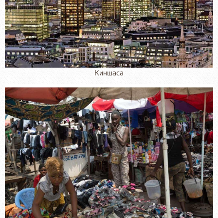
Киншаса