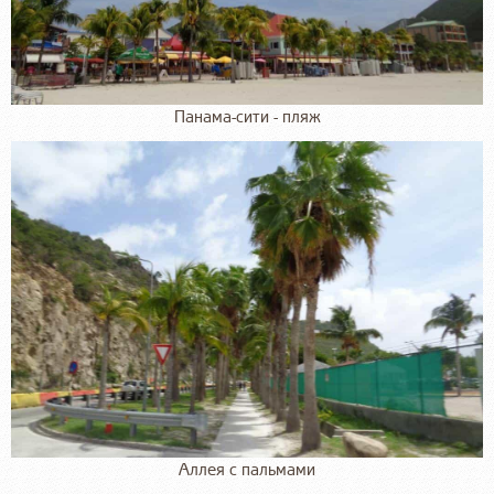
Панама-сити - пляж
Аллея с пальмами