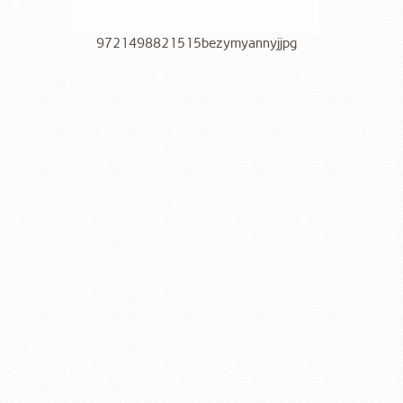
9721498821515bezymyannyjjpg