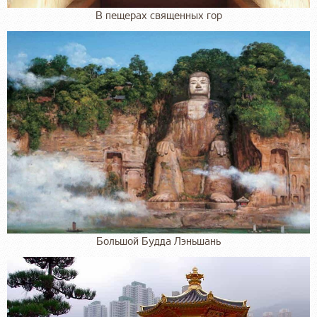
В пещерах священных гор
Большой Будда Лэньшань