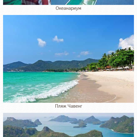
Океанариум
Пляж Чавенг