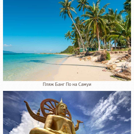
Пляж Банг По на Самуи