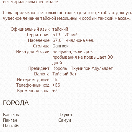
вегетарианском фестивале.
Сюда приезжают не только не только для того, чтобы отдохнут
чудесное лечение тайской медицины и особый тайский массаж.
Официальный язык
тайский
Территория
513 120 км²
Население
67,01 миллиона чел.
Столица
Бангкок
Виза для России
не нужна, если срок
пробывания не превышает 30
дней
Президент
Король - Пхумипон Адульядет
Валюта
Тайский бат
Интернет домен
.th
Телефонный код
+66
Временная зона
+7
ГОРОДА
Бангкок
Пхукет
Панган
Самуи
Паттайя