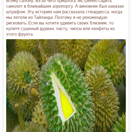
всему салону, из-за чего пришлось экстренно садить
самолет в ближайшем аэропорту. А виновник был наказан
штрафом. Эту историю нам рассказала стюардесса, когда
мы летели из Тайланда. Поэтому я не рекомендую
рисковать. Если вы хотите удивить своих близким, то
купите сушеный дуриан, пасту, чипсы или конфеты из
этого фрукта.