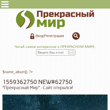
Вход/Регистрация
Читай самое интересное о ПРЕКРАСНОМ МИРЕ:
$name_album]); ?>
1559362750 NEW#62750
"Прекрасный Мир" - Сайт открылся!