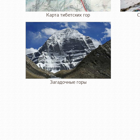
Карта тибетских гор
С
Загадочные горы