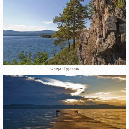
Озеро Тургояк