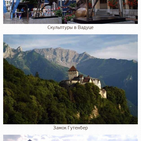
Скульптуры в Вадуце
Замок Гутенбер