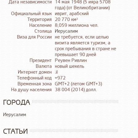
Дата независимости
14 мая 1948 (5 ияра 5708
года) (от Великобритании)
Официальный язык
иврит, арабский
Территория
20 770 км²
Население
8,059 миллиона чел.
Столица
Иерусалим
Виза для России
не требуется, если целью
визита является туризм, а
срок пребывания в стране не
превышает 90 дней
Президент
Реувен Ривлин
Валюта
новый шекель
Интернет домен
.il
Телефонный код
+972
Временная зона
GMT+2 (летом GMT+3)
На душу населения
38 004 (2014) долл.
ГОРОДА
Иерусалим
СТАТЬИ