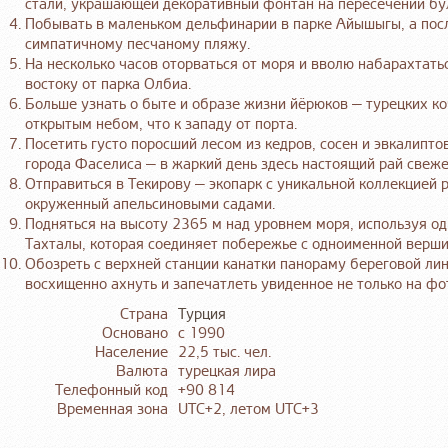
стали, украшающей декоративный фонтан на пересечении бу
Побывать в маленьком дельфинарии в парке Айышыгы, а пос
симпатичному песчаному пляжу.
На несколько часов оторваться от моря и вволю набарахтать
востоку от парка Олбиа.
Больше узнать о быте и образе жизни йёрюков — турецких к
открытым небом, что к западу от порта.
Посетить густо поросший лесом из кедров, сосен и эвкалипто
города Фаселиса — в жаркий день здесь настоящий рай свеже
Отправиться в Текирову — экопарк с уникальной коллекцией
окруженный апельсиновыми садами.
Подняться на высоту 2365 м над уровнем моря, используя од
Тахталы, которая соединяет побережье с одноименной верши
Обозреть с верхней станции канатки панораму береговой ли
восхищенно ахнуть и запечатлеть увиденное не только на фот
Страна
Турция
Основано
с 1990
Население
22,5 тыс. чел.
Валюта
турецкая лира
Телефонный код
+90 814
Временная зона
UTC+2, летом UTC+3