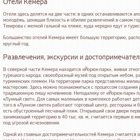
Отели Кемера
Отели здесь делятся на две части: в одних останавливаются ап
молодёжь, ценящая близость и обилие развлечений в самом го
Текирова с мелкой галькой на пляже, куда нередко едут и турис
Большинство отелей Кемера имеет большую территорию, распо
круглый год.
Развлечения, экскурсии и достопримечате
В северной части Кемера находится «Йорюк-парк», живая этно
турецкого народа; своеобразный музей под открытым небом, 
туркменских племен. На территории парка представлены жилищ
мастерские. Здесь можно познакомиться с процессом создания
традиционную пищу кочевников. Неподалеку от «Йорюк-парк» п
«Лунный свет». Для самых маленьких в комплексе работает дет
того в «Лунном свете» работают торговый центр, рестораны и 
есть обустроенный песчаный пляж. Открывший свои двери первы
занимающий территорию в 40 тыс. кв. м, считается первым в м
под угрозой исчезновения.
Одной из главных достопримечательностей Кемера считается 