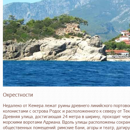
Окрестности
Недалеко от Кемера лежат руины древнего ликийского портового 
колонистами с острова Родос и расположенного к северу от Те
Древняя улица, достигающая 24 метра в ширину, проходит чере
морскими воротами Адриана. Вдоль улицы расположены сохран
общественных помещений: римские бани, агоры и театр, датируе