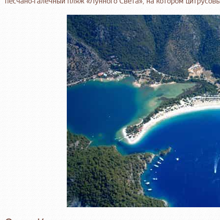
песчано-галечный пляж «Лунного Света», на котором цитрусов