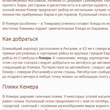
всевозможных магазинов, начиная от дешёвых сувенирных лав
прочего. Бары, рестораны и дискотеки есть и в центре курорта
ночной жизни Кемер предлагает выбор из нескольких лучших на 
множество прибрежных баров и ресторанов. Купальный сезон в
В Кемере (особенно — в Текирове) отменно готовят блюда из м
местечка Чамьюва подают замечательные блюда из баранины.
Как добраться
Ближайший аэропорт расположен в Анталии, в 42 км к северо-
прямые регулярные и чартерные рейсы из крупных городов Евр
рейсы из Стамбула и
Анкары
. К сожалению, между аэропортом 
этом случае сначала следует добраться на автобусе до автовок
следующий до Кемера. Путешествуя на автомобиле, следует дв
Кемер с севером (Анталией) и югом страны. Автобусное сообщ
до позднего вечера в любую точку можно за небольшую плату 
Пляжи Кемера
В Кемере широкие галечные пляжи. У некоторых отелей насыпны
равно галька. Купальный сезон продолжается с мая по октябрь
городской, галечный с огромным разнообразием видов водного с