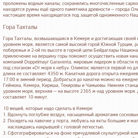
проложены водные каналы; сохранились многочисленные сарко
находятся руины ещё одного памятника древности — города Олимпо
настоящее время находящегося под защитой одноименного Нац
Гора Тахталы
Гора Тахталы, возвышающаяся в Кемере и достигающая своей 
уровнем моря, является самой высокой горой Южной Турции, р
побережья и 2-ой по высоте в горной цепи Бейдаглары Национ
приключение на вершину горы поможет осуществить новая кана
компаний Doppelmayr Garaventa, мировым лидером в области п
под слоганом «От моря к небу». Олимпос является первой по дл
длина ее составляет 4350 м. Канатная дорога открыта ежедневн
17:00 в зимний период. Добраться до канатки можно на ежедн
Гейнюка, Кемера, Кириша, Текировы и Чамьювы. Нижняя станци
уровнем моря, верхняя — на высоте 2365 м над уровнем моря. 
составляет 10 минут.
10 вещей, которые надо сделать в Кемере
Вдохнуть поглубже воздух, насыщенный ароматами сосновых 
Посидеть на лавочке у порта, любуясь на яхты большие и мал
наслаждаясь накрывшей с головой легкостью.
Сфотографироваться на фоне причудливой скульптурной ко