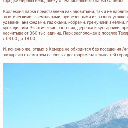
городке Чиралы неподалеку от Национального парка Олимпос.
Коллекция парка представлена как ядовитыми, так и не ядови
экзотическими экземплярами, привезенными из разных уголков
удавами, анакондами, гадюками, кобрами, гремучими змеями, 
крокодилами. Экзотические растения, деревья и кустарники, пр
насчитывают 360 тыс. единиц. Парк расположен в поселке Текир
с 09:00 до 18:00.
И, конечно же, отдых в Кемере не обходится без посещения А
экскурсию с осмотром основных достопримечательностей город