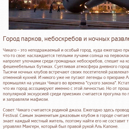
Город парков, небоскребов и ночных разв
Чикаго – это неподражаемый и особый город, куда ежегодно п
что-то свое: наслаждается теплыми лучами солнца на первокла
напролет улочками среди громадных небоскребов, спешит на 
фешенебельных бутиках. Суетливая атмосфера дневного город
Тысячи ночных клубов встречают своих посетителей развлека
отменной кухней. И никого уже не пугают легенды о призраке 
промышлял на улицах Чикаго во времена "сухого закона". Кстат
что их город ассоциируют именно с этой личностью. Но от про
популярной экскурсией среди приезжих считается прогулка по 
и заправляли мафиози.
Совет: Чикаго считается родиной джаза. Ежегодно здесь прово
Festival. Самым знаменитым джазовым клубом в городе считаетс
знает каждый местный житель, поэтому найти его не составит т
управлял Макгерн, который был правой рукой Аль Капоне.