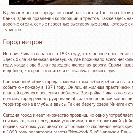
В деловом центре города, который называется The Loop (Петл
банки, здания правлений корпораций и трестов. Также здесь на
дорогие отели, самые известные выставочные залы, которые е
туристов.
Город ветров
История Чикаго началась в 1833 году, хотя первое поселение н
Здесь была маленькая деревушка, где проживало всего несколь
году, когда сюда была подведена железная дорога. Своим наз
индейцев, которое готовится из shikaakwa – дикого лука.
Современный облик города с множеством небоскребов и высот
событию – пожару в 1871 году. Он лишил жилища практически 
властей срочного решения проблемы. Застройка Чикаго по ста
поэтому город реконструировали абсолютно по новой концепци
территорию не вглубь, а ввысь. Так на берегу озера Мичиган с
Сегодня город имеет множество прозвищ, но одно употребляетс
связывают, как с погодными условиями, так и с политикой. Дейс
порывы которых усиливаются от большого скопления небоскре
в 1893 году редактором газеты "New-York Sun" Чарльзом Даны.