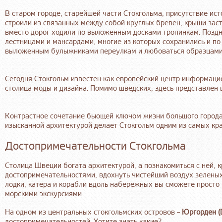
В старом городе, старейшей части Стокгольма, присутствие ист
строили из связанных между собой круглых бревен, крыши заст
вместо дорог ходили по выложенным досками тропинкам. Поздн
лестницами и мансардами, многие из которых сохранились и по 
выложенным булыжниками переулкам и любоваться образцами 
Сегодня Стокгольм известен как европейский центр информацио
столица моды и дизайна. Помимо шведских, здесь представлен
Контрастное сочетание бьющей ключом жизни большого города 
изысканной архитектурой делает Стокгольм одним из самых кр
Достопримечательности Стокгольма
Столица Швеции богата архитектурой, а познакомиться с ней,
достопримечательностями, вдохнуть чистейший воздух зеленых
лодки, катера и корабли вдоль набережных вы сможете просто 
морскими экскурсиями.
На одном из центральных стокгольмских островов –
Юргорден (D
достопримечательностей. Хотите знать какие?