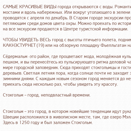
САМЫЕ КРАСИВЫЕ ВИДЫ города открываются с воды. Романтиче
мостами и вдоль набережных. Или вокруг утопающего в зелени
проводятся с апреля по декабрь. В Старом городе экскурсии п
петляющим среди домов цвета охры. Можно проехать по истори
на все экскурсии продаются в Центре туристской информации.
ЧТОБЫ УВИДЕТЬ ВЕСЬ город с высоты птичьего полета, подни
КАКНЭСТУРНЕТ (19) или на обзорную площадку Фьелльгатан на
Сёдермальм -это район, где процветают мода, молодёжная куль
пешком, и вы перенесётесь из пульсирующего ритма деловой ча
мире городской заповедник. Сюда приходят стокгольмцы и гости
деревьев. Светлая летняя пора, когда солнце почти не заходит
зимними днями. С каждым новым сезоном город меняется до неу
приехать сюда несколько раз, чтобы увидеть эту красоту.
Стокгольм – город, неподвластный времени.
Стокгольм – это город, в котором новейшие тенденции идут рука
Швеции расположился в живописном месте, там, где озеро Мэл
Здесь в 1250 году и был заложен Стокгольм.