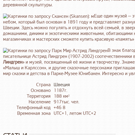
деревянной скульптуры.
Еще один музей — 
небом, который был основан в 1891 году и представляет разну
Швеции. Здесь можно погулять и отдохнуть всей семьей, в зве
домашними, дикими и экзотическими животными, обитающими н
магазинчиках и мастерских сможете купить красивую «память» 
В знак благо
писательнице Астрид Линдгрен (1907-2002) соотечественники в
Линдгрен
» и музей, посвященный её жизни и творчеству. Знам
«Малыш и Карлссон», и другие сказочные персонажи приглашаю
мир сказки и детства в Парке-Музее Юнибакен. Интересно и ув
Страна
Швеция
Основано
1187г.
Территория
188 км²
Население
917тыс. чел.
Телефонный код
+46 8
Временная зона
UTC+1, летом UTC+2