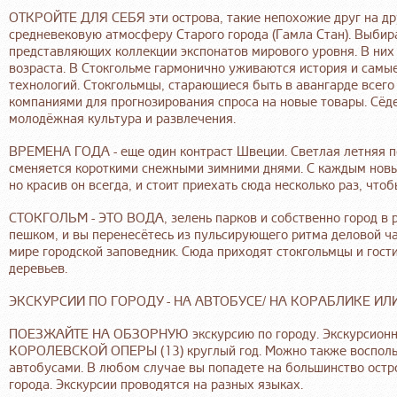
ОТКРОЙТЕ ДЛЯ СЕБЯ эти острова, такие непохожие друг на дру
средневековую атмосферу Старого города (Гамла Стан). Выбира
представляющих коллекции экспонатов мирового уровня. В них
возраста. В Стокгольме гармонично уживаются история и сам
технологий. Стокгольмцы, старающиеся быть в авангарде всег
компаниями для прогнозирования спроса на новые товары. Сёде
молодёжная культура и развлечения.
ВРЕМЕНА ГОДА - еще один контраст Швеции. Светлая летняя пор
сменяется короткими снежными зимними днями. С каждым новы
но красив он всегда, и стоит приехать сюда несколько раз, чтоб
СТОКГОЛЬМ - ЭТО ВОДА, зелень парков и собственно город в р
пешком, и вы перенесётесь из пульсирующего ритма деловой ча
мире городской заповедник. Сюда приходят стокгольмцы и гости
деревьев.
ЭКСКУРСИИ ПО ГОРОДУ - НА АВТОБУСЕ/ НА КОРАБЛИКЕ И
ПОЕЗЖАЙТЕ НА ОБЗОРНУЮ экскурсию по городу. Экскурсионны
КОРОЛЕВСКОЙ ОПЕРЫ (13) круглый год. Можно также восполь
автобусами. В любом случае вы попадете на большинство остр
города. Экскурсии проводятся на разных языках.