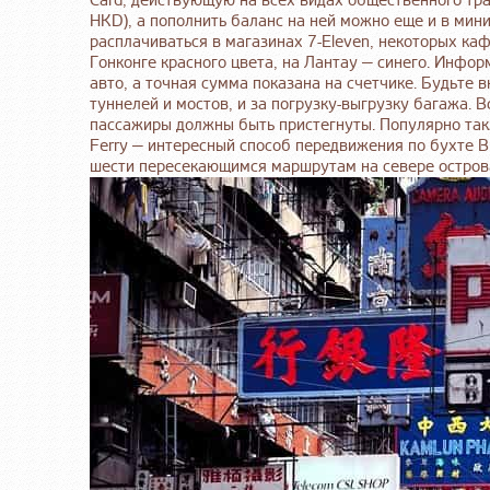
Card, действующую на всех видах общественного тра
HKD), а пополнить баланс на ней можно еще и в мин
расплачиваться в магазинах 7-Eleven, некоторых каф
Гонконге красного цвета, на Лантау — синего. Инфор
авто, а точная сумма показана на счетчике. Будьте 
туннелей и мостов, и за погрузку-выгрузку багажа. В
пассажиры должны быть пристегнуты. Популярно так
Ferry — интересный способ передвижения по бухте Ви
шести пересекающимся маршрутам на севере остров