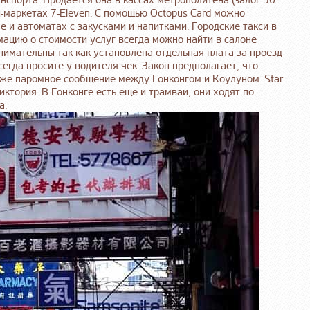
нспорта. Продается она в кассах метрополитена (залог 50
и-маркетах 7-Eleven. С помощью Octopus Card можно
е и автоматах с закусками и напитками. Городские такси в
мацию о стоимости услуг всегда можно найти в салоне
внимательны так как установлена отдельная плата за проезд
сегда просите у водителя чек. Закон предполагает, что
же паромное сообщение между Гонконгом и Коулуном. Star
ктория. В Гонконге есть еще и трамваи, они ходят по
а.