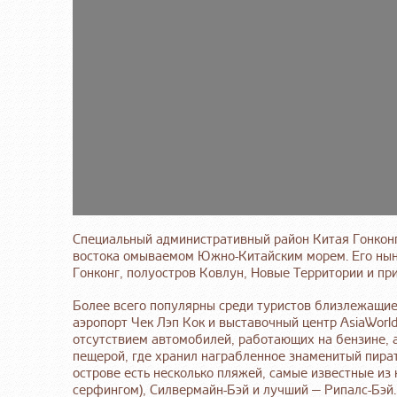
Специальный административный район Китая Гонконг
востока омываемом Южно-Китайским морем. Его ны
Гонконг, полуостров Ковлун, Новые Территории и пр
Более всего популярны среди туристов близлежащие 
аэропорт Чек Лэп Кок и выставочный центр AsiaWor
отсутствием автомобилей, работающих на бензине, 
пещерой, где хранил награбленное знаменитый пират 
острове есть несколько пляжей, самые известные из
серфингом), Силвермайн-Бэй и лучший — Рипалс-Бэй.