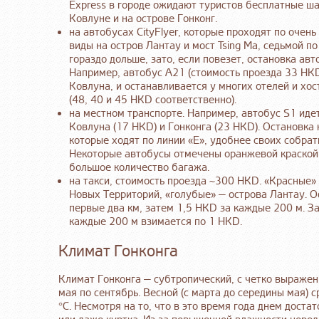
Express в городе ожидают туристов бесплатные ша
Ковлуне и на острове Гонконг.
на автобусах CityFlyer, которые проходят по оче
виды на остров Лантау и мост Tsing Ma, седьмой п
гораздо дольше, зато, если повезет, остановка ав
Например, автобус A21 (стоимость проезда 33 HKD
Ковлуна, и останавливается у многих отелей и хос
(48, 40 и 45 HKD соответственно).
на местном транспорте. Например, автобус S1 иде
Ковлуна (17 HKD) и Гонконга (23 HKD). Остановка
которые ходят по линии «E», удобнее своих собрат
Некоторые автобусы отмечены оранжевой краской 
большое количество багажа.
на такси, стоимость проезда ~300 HKD. «Красные» 
Новых Территорий, «голубые» — острова Лантау. О
первые два км, затем 1,5 HKD за каждые 200 м. За
каждые 200 м взимается по 1 HKD.
Климат Гонконга
Климат Гонконга — субтропический, с четко выраже
мая по сентябрь. Весной (с марта до середины мая) 
°C. Несмотря на то, что в это время года днем дост