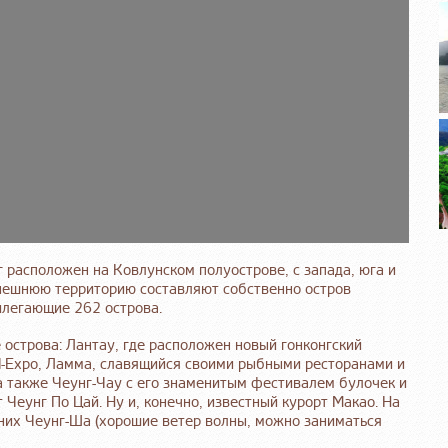
 расположен на Ковлунском полуострове, с запада, юга и
нешнюю территорию составляют собственно остров
илегающие 262 острова.
острова: Лантау, где расположен новый гонконгский
ld-Expo, Ламма, славящийся своими рыбными ресторанами и
а также Чеунг-Чау с его знаменитым фестивалем булочек и
Чеунг По Цай. Ну и, конечно, известный курорт Макао. На
 них Чеунг-Ша (хорошие ветер волны, можно заниматься