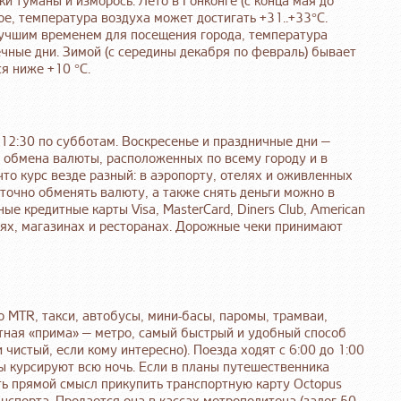
и туманы и изморось. Лето в Гонконге (с конца мая до
е, температура воздуха может достигать +31..+33°С.
 лучшим временем для посещения города, температура
ечные дни. Зимой (с середины декабря по февраль) бывает
я ниже +10 °C.
о 12:30 по субботам. Воскресенье и праздничные дни —
 обмена валюты, расположенных по всему городу и в
что курс везде разный: в аэропорту, отелях и оживленных
уточно обменять валюту, а также снять деньги можно в
е кредитные карты Visa, MasterCard, Diners Club, American
елях, магазинах и ресторанах. Дорожные чеки принимают
MTR, такси, автобусы, мини-басы, паромы, трамваи,
тная «прима» — метро, самый быстрый и удобный способ
чистый, если кому интересно). Поезда ходят с 6:00 до 1:00
сы курсируют всю ночь. Если в планы путешественника
сть прямой смысл прикупить транспортную карту Octopus