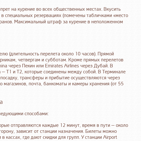
апрет на курение во всех общественных местах. Вкусить
ь в специальных резервациях (помечены табличками «место
торанов. Максимальный штраф за курение в неположенном
елю (длительность перелета около 10 часов). Прямой
торникам, четвергам и субботам. Кроме прямых перелетов
na через Пекин или Emirates Airlines через Дубай. В
 — Т1 и Т2, которые соединены между собой. В Терминале
а посадку, трансферы и прибытие осуществляются через
о магазинов, почта, банкоматы и камеры хранения (от 55
да
следующими способами:
торые отправляются каждые 12 минут, время в пути — около
торону, зависит от станции назначения. Билеты можно
 в кассах, где дают скидки для групп. У станции Airport