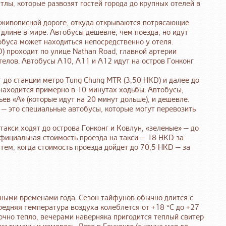
тлы, которые развозят гостей города до крупных отелей в
нь живописной дороге, откуда открываются потрясающие
о длине в мире. Автобусы дешевле, чем поезда, но идут
тобуса может находиться непосредственно у отеля.
) проходит по улице Nathan Road, главной артерии
телов. Автобусы A10, A11 и A12 идут на остров Гонконг
т до станции метро Tung Chung MTR (3,50 HKD) и далее до
 находится примерно в 10 минутах ходьбы. Автобусы,
ьев «A» (которые идут на 20 минут дольше), и дешевле.
— это специальные автобусы, которые могут перевозить
такси ходят до острова Гонконг и Ковлун, «зеленые» — до
фициальная стоимость проезда на такси — 18 HKD за
тем, когда стоимость проезда дойдет до 70,5 HKD — за
нными временами года. Сезон тайфунов обычно длится с
средняя температура воздуха колеблется от +18 °C до +27
аточно тепло, вечерами наверняка пригодится теплый свитер