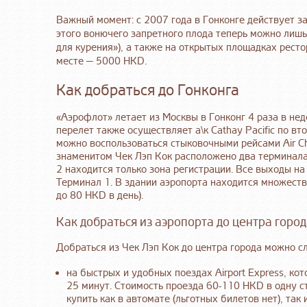
Важный момент: с 2007 года в Гонконге действует з
этого вонючего запретного плода теперь можно лиш
для курения»), а также на открытых площадках рес
месте — 5000 HKD.
Как добраться до Гонконга
«Аэрофлот» летает из Москвы в Гонконг 4 раза в нед
перелет также осуществляет а\к Cathay Pacific по в
можно воспользоваться стыковочными рейсами Air Chi
знаменитом Чек Лэп Кок расположено два терминала
2 находится только зона регистрации. Все выходы н
Терминал 1. В здании аэропорта находится множеств
до 80 HKD в день).
Как добраться из аэропорта до центра горо
Добраться из Чек Лэп Кок до центра города можно 
на быстрых и удобных поездах Airport Express, ко
25 минут. Стоимость проезда 60-110 HKD в одну с
купить как в автомате (льготных билетов нет), так и