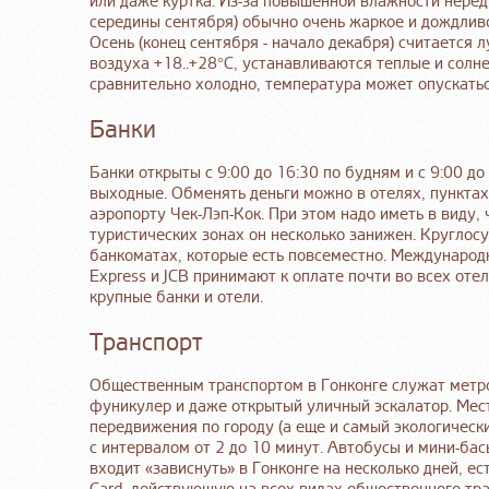
или даже куртка. Из-за повышенной влажности нередк
середины сентября) обычно очень жаркое и дождливо
Осень (конец сентября - начало декабря) считается
воздуха +18..+28°С, устанавливаются теплые и солн
сравнительно холодно, температура может опускатьс
Банки
Банки открыты с 9:00 до 16:30 по будням и с 9:00 д
выходные. Обменять деньги можно в отелях, пунктах
аэропорту Чек-Лэп-Кок. При этом надо иметь в виду, 
туристических зонах он несколько занижен. Круглос
банкоматах, которые есть повсеместно. Международны
Express и JCB принимают к оплате почти во всех от
крупные банки и отели.
Транспорт
Общественным транспортом в Гонконге служат метро 
фуникулер и даже открытый уличный эскалатор. Мес
передвижения по городу (а еще и самый экологически 
с интервалом от 2 до 10 минут. Автобусы и мини-ба
входит «зависнуть» в Гонконге на несколько дней, е