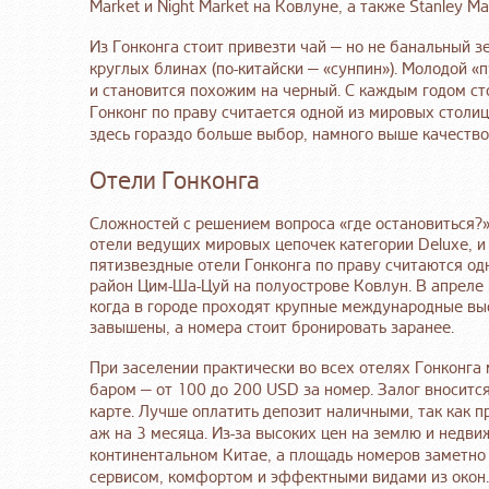
Market и Night Market на Ковлуне, а также Stanley Ma
Из Гонконга стоит привезти чай — но не банальный 
круглых блинах (по-китайски — «сунпин»). Молодой «
и становится похожим на черный. С каждым годом сто
Гонконг по праву считается одной из мировых столиц
здесь гораздо больше выбор, намного выше качество
Отели Гонконга
Сложностей с решением вопроса «где остановиться?»
отели ведущих мировых цепочек категории Deluxe, и
пятизвездные отели Гонконга по праву считаются од
район Цим-Ша-Цуй на полуострове Ковлун. В апреле 
когда в городе проходят крупные международные выс
завышены, а номера стоит бронировать заранее.
При заселении практически во всех отелях Гонконга 
баром — от 100 до 200 USD за номер. Залог вноситс
карте. Лучше оплатить депозит наличными, так как п
аж на 3 месяца. Из-за высоких цен на землю и недв
континентальном Китае, а площадь номеров заметно
сервисом, комфортом и эффектными видами из окон.