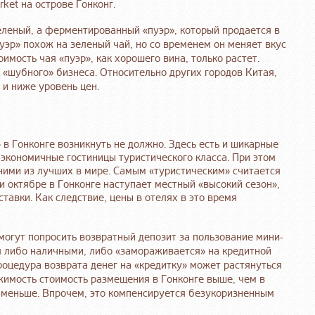
rket на острове Гонконг.
зеленый, а ферментированный «пуэр», который продается в
пуэр» похож на зеленый чай, но со временем он меняет вкус
имость чая «пуэр», как хорошего вина, только растет.
 «шубного» бизнеса. Относительно других городов Китая,
 и ниже уровень цен.
 в Гонконге возникнуть не должно. Здесь есть и шикарные
 экономичные гостиницы туристического класса. При этом
ними из лучших в мире. Самым «туристическим» считается
и октябре в Гонконге наступает местный «высокий сезон»,
тавки. Как следствие, цены в отелях в это время
могут попросить возвратный депозит за пользование мини-
я либо наличными, либо «замораживается» на кредитной
роцедура возврата денег на «кредитку» может растянуться
ижимость стоимость размещения в Гонконге выше, чем в
 меньше. Впрочем, это компенсируется безукоризненным