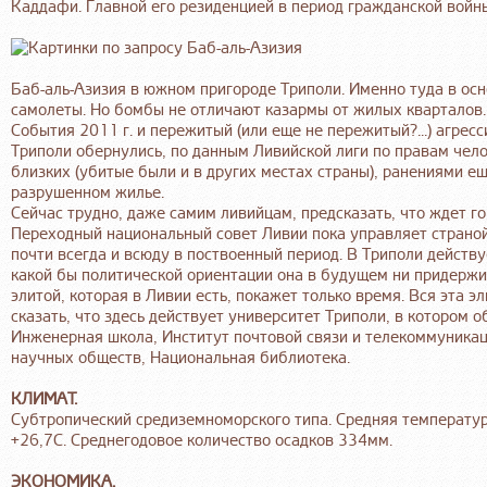
Каддафи. Главной его резиденцией в период гражданской войн
Баб-аль-Азизия в южном пригороде Триполи. Именно туда в ос
самолеты. Но бомбы не отличают казармы от жилых кварталов..
События 2011 г. и пережитый (или еще не пережитый?...) агре
Триполи обернулись, по данным Ливийской лиги по правам чело
близких (убитые были и в других местах страны), ранениями ещ
разрушенном жилье.
Сейчас трудно, даже самим ливийцам, предсказать, что ждет г
Переходный национальный совет Ливии пока управляет страной
почти всегда и всюду в поствоенный период. В Триполи действу
какой бы политической ориентации она в будущем ни придержив
элитой, которая в Ливии есть, покажет только время. Вся эта э
сказать, что здесь действует университет Триполи, в котором 
Инженерная школа, Институт почтовой связи и телекоммуникац
научных обществ, Национальная библиотека.
КЛИМАТ.
Субтропический средиземноморского типа. Средняя температур
+26,7С. Среднегодовое количество осадков 334мм.
ЭКОНОМИКА.