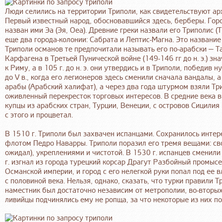
Люди селились на территории Триполи, как свидетельствуют арх
Первый известный народ, обосновавшийся здесь, берберы. Город 
назван ими Эа (Эя, Оеа). Древние греки назвали его Триполис (
еще два города-колонии: Сабрата и Лептис-Магна. Это название
Триполи османов те предпочитали называть его по-арабски — Т
Карфагена в Третьей Пунической войне (149-146 гг до н. э.) 
к Риму, а в 105 г. до н. э. они утвердись и в Триполи, победив
до V в., когда его легионеров здесь сменили сначала вандалы, 
арабы (Арабский халифат), а через два года штурмом взяли Три
оживленный перекресток торговых интересов. В средние века в
купцы из арабских стран, Турции, Венеции, с островов Сицилия
с этого и процветал.
В 1510 г. Триполи был захвачен испанцами. Сохранилось инте
флотом Педро Наварры. Триполи поразил его тремя вещами: св
ожидал), укреплениями и чистотой. В 1530 г. испанцев сменил
г. изгнал из города турецкий корсар Драгут Разбойный промы
Османской империи, и город с его нелегкой руки попал под ее 
с половиной века. Нельзя, однако, сказать, что турки правили 
наместник был достаточно независим от метрополии, во-вторы
ливийцы подчинялись ему не ропща, за что некоторые из них п