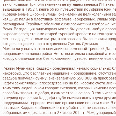
так описывали Триполи знаменитые путешественники И. Ганзелка 
вышедшей в 1952 г. книге об их путешествии по Африке (они пе
«Современные широкие улицы, окаймленные великолепными зд
изящных пальм в блестящем асфальте набережных. Улицы обр
олеандрами. Стройные обелиски с символическим изображение
Рема. Резиденция вице-короля могла бы украсить любую европ
выросли перед стенами старой турецкой крепости на гектарах 
лет назад здесь стояли шатры, в которых арабы-кочевники про
это делают до сих пор в отдаленном Сук-эль-Дмемаа».
Можно ли узнать в этом описании современный Триполи? Да — о
поправками на новостройки. Нет относительно спокойной атмос
которую отмечали все без исключения путешественники еще с 
Режим Муаммара Каддафи обеспечивал немало социальных бла
некоторых. Это бесплатные медицина и образование, отсутстви
свадьбе получали сумму, эквивалентную $50 000 на приобрете
нефти зачислялась непосредственно на банковские счета ливий
тому типу людей, о ком говорят «человек, который изменил вс
способны творить и добро, и самое страшное зло. В том числе 
в период правления Каддафи грубо вмешивалась в дела других
поддерживала террористические организации во всем мире. В с
называли Каддафи, обвиняли его в убийствах, незаконных арес
собранных ими доказательств 27 июня 2011 г. Международный 