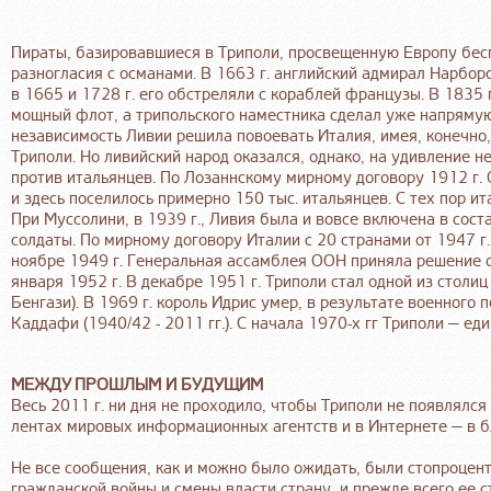
Пираты, базировавшиеся в Триполи, просвещенную Европу бес
разногласия с османами. В 1663 г. английский адмирал Нарборо
в 1665 и 1728 г. его обстреляли с кораблей французы. В 1835 г
мощный флот, а трипольского наместника сделал уже напрямую
независимость Ливии решила повоевать Италия, имея, конечно,
Триполи. Но ливийский народ оказался, однако, на удивление 
против итальянцев. По Лозаннскому мирному договору 1912 г.
и здесь поселилось примерно 150 тыс. итальянцев. С тех пор и
При Муссолини, в 1939 г., Ливия была и вовсе включена в соста
солдаты. По мирному договору Италии с 20 странами от 1947 г
ноябре 1949 г. Генеральная ассамблея ООН приняла решение о
января 1952 г. В декабре 1951 г. Триполи стал одной из столи
Бенгази). В 1969 г. король Идрис умер, в результате военного
Каддафи (1940/42 - 2011 гг.). С начала 1970-х гг Триполи — ед
МЕЖДУ ПРОШЛЫМ И БУДУЩИМ
Весь 2011 г. ни дня не проходило, чтобы Триполи не появлялс
лентах мировых информационных агентств и в Интернете — в б
Не все сообщения, как и можно было ожидать, были стопроцен
гражданской войны и смены власти страну, и прежде всего ее 