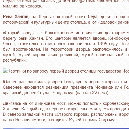
Сеула за века разрослась до 605 квадратных километров, а н
миллионов человек.
Река Ханган
, на берегах которой стоит
Сеул
, делит город 
исторический и культурный центр столице, а юг – деловой район
«Старый город» - с большинством исторических достоприме
берегу реки Ханган. Его центром является дворец Кёнбок-к
Чосон, строительство которого закончилось в 1395 году. Поз
был восстановлен. На территории дворца расположилось и
музей, музей королевских реликвий, музей национальной 
республики.
Южнее расположился дворец Токсу-кун, у ворот которого три 
Севернее находится резиденция президента Чонва-дэ или Го
красивый дворец Сеула - Чандок-кун (начало XV века).
Двигаясь на юг и миновав мост, можно попасть к королевском
XIV веке. Каждый год в первое воскресенье мая здесь проводи
В северо-западной части «Старого города» расположены ворот
парка Независимости, находится Музей тюрьмы Содэ-мун.