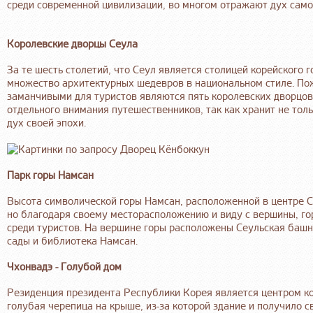
среди современной цивилизации, во многом отражают дух само
Королевские дворцы Сеула
За те шесть столетий, что Сеул является столицей корейского 
множество архитектурных шедевров в национальном стиле. По
заманчивыми для туристов являются пять королевских дворцов
отдельного внимания путешественников, так как хранит не толь
дух своей эпохи.
Парк горы Намсан
Высота символической горы Намсан, расположенной в центре Се
но благодаря своему месторасположению и виду с вершины, г
среди туристов. На вершине горы расположены Сеульская башн
сады и библиотека Намсан.
Чхонвадэ - Голубой дом
Резиденция президента Республики Корея является центром ко
голубая черепица на крыше, из-за которой здание и получило 