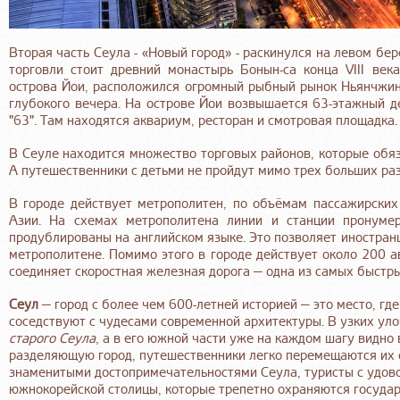
Вторая часть Сеула - «Новый город» - раскинулся на левом бе
торговли стоит древний монастырь Бонын-са конца VIII века
острова Йои, расположился огромный рыбный рынок Ньянчжин,
глубокого вечера. На острове Йои возвышается 63-этажный де
"63". Там находятся аквариум, ресторан и смотровая площадка.
В Сеуле находится множество торговых районов, которые обя
А путешественники с детьми не пройдут мимо трех больших ра
В городе действует метрополитен, по объёмам пассажирски
Азии. На схемах метрополитена линии и станции пронумер
продублированы на английском языке. Это позволяет иностран
метрополитене. Помимо этого в городе действует около 200 
соединяет скоростная железная дорога — одна из самых быстры
Сеул
— город с более чем 600-летней историей — это место, гд
соседствуют с чудесами современной архитектуры. В узких уло
старого Сеула
, а в его южной части уже на каждом шагу видно
разделяющую город, путешественники легко перемещаются их о
знаменитыми достопримечательностями Сеула, туристы с удов
южнокорейской столицы, которые трепетно охраняются государ