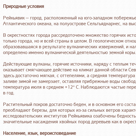
Природные условия
Рейкьявик — город, расположенный на юго-западном побережь
Атлантического океана, на полуострове Сельтьяднарнес, на вы
В окрестностях города рассредоточено множество горячих исто
только города, но и всей страны в целом. В геологическом отн
образовавшаяся в результате вулканических извержений, и нал
определено именно вулканической деятельностью земной коры.
Действующие вулканы, горячие источники, наряду с теплым те
оказывает смягчающее действие на климат данной области Сев
здесь достаточно мягкая, с оттепелями, а средняя температура
заливе зимой не замерзает, оставляя прибрежные воды свободн
температура июля в среднем +12° С. Наблюдаются частые пер
в год.
Растительный покров достаточно беден, и в основном его сост
преобладают березы, для которых из-за сильных ветров характ
исследовательских институтов Рейкьявика озабочены бедность
значительные насаждения хвойных пород деревьев как в окрестн
Население, язык, вероисповедание