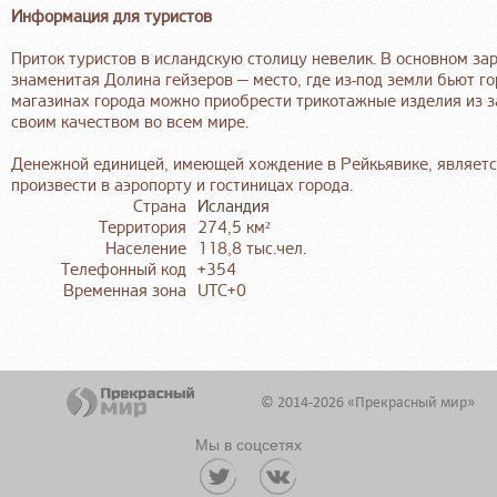
Информация для туристов
Приток туристов в исландскую столицу невелик. В основном з
знаменитая Долина гейзеров — место, где из-под земли бьют г
магазинах города можно приобрести трикотажные изделия из з
своим качеством во всем мире.
Денежной единицей, имеющей хождение в Рейкьявике, являетс
произвести в аэропорту и гостиницах города.
Страна
Исландия
Территория
274,5 км²
Население
118,8 тыс.чел.
Телефонный код
+354
Временная зона
UTC+0
© 2014-2026 «Прекрасный мир»
Мы в соцсетях