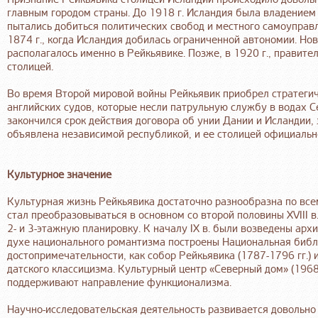
главным городом страны. До 1918 г. Исландия была владением
пытались добиться политических свобод и местного самоуправл
1874 г., когда Исландия добилась ограниченной автономии. Но
располагалось именно в Рейкьявике. Позже, в 1920 г., правит
столицей.
Во время Второй мировой войны Рейкьявик приобрел стратегич
английских судов, которые несли патрульную службу в водах С
закончился срок действия договора об унии Дании и Исландии, 
объявлена независимой республикой, и ее столицей официальн
Культурное значение
Культурная жизнь Рейкьявика достаточно разнообразна по все
стал преобразовываться в основном со второй половины XVIII в.
2- и 3-этажную планировку. К началу IX в. были возведены ар
духе национального романтизма построены Национальная библио
достопримечательности, как собор Рейкьявика (1787-1796 гг.) и
датского классицизма. Культурный центр «Северный дом» (1968
поддерживают направление функционализма.
Научно-исследовательская деятельность развивается довольно