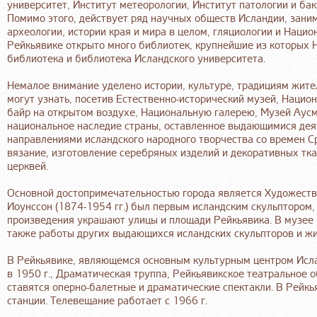
университет, Институт метеорологии, Институт патологии и бак
Помимо этого, действует ряд научных обществ Исландии, зани
археологии, истории края и мира в целом, гляциологии и Нацио
Рейкьявике открыто много библиотек, крупнейшие из которых
библиотека и библиотека Исландского университета.
Немалое внимание уделено истории, культуре, традициям жител
могут узнать, посетив Естественно-исторический музей, Национ
байр на открытом воздухе, Национальную галерею, Музей Аусм
национальное наследие страны, оставленное выдающимися дея
направлениями исландского народного творчества со времен С
вязание, изготовление серебряных изделий и декоративных тк
церквей.
Основной достопримечательностью города является Художеств
Иоунссон (1874-1954 гг.) был первым исландским скульптором
произведения украшают улицы и площади Рейкьявика. В музее 
также работы других выдающихся исландских скульпторов и ж
В Рейкьявике, являющемся основным культурным центром Исла
в 1950 г., Драматическая труппа, Рейкьявикское театральное о
ставятся оперно-балетные и драматические спектакли. В Рейкь
станции. Телевещание работает с 1966 г.