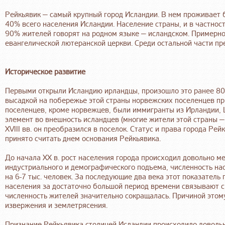
Рейкьявик — самый крупный город Исландии. В нем проживает б
40% всего населения Исландии. Население страны, и в частнос
90% жителей говорят на родном языке — исландском. Примерно
евангелической лютеранской церкви. Среди остальной части пр
Историческое развитие
Первыми открыли Исландию ирландцы, произошло это ранее 800
высадкой на побережье этой страны норвежских поселенцев пр
поселенцев, кроме норвежцев, были иммигранты из Ирландии, 
элемент во внешность исландцев (многие жители этой страны — 
XVIII вв. он преобразился в поселок. Статус и права города Рей
принято считать днем основания Рейкьявика.
До начала XX в. рост населения города происходил довольно мед
индустриального и демографического подъема, численность на
на 6-7 тыс. человек. За последующие два века этот показатель 
населения за достаточно большой период времени связывают с 
численность жителей значительно сокращалась. Причиной этом
извержения и землетрясения.
Признание Рейкьявика столицей Исландии происходило довольно