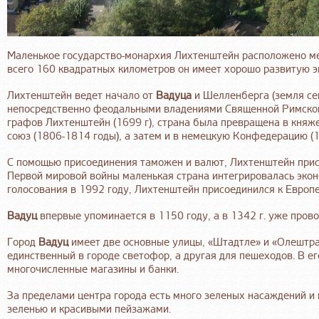
Маленькое государство-монархия Лихтенштейн расположено 
всего 160 квадратных километров он имеет хорошо развитую э
Лихтенштейн ведет начало от
Вадуца
и Шелленберга (земля сен
непосредственно феодальными владениями Священной Римской
графов Лихтенштейн (1699 г), страна была превращена в княже
союз (1806-1814 годы), а затем и в немецкую Конфедерацию (1
С помощью присоединения таможен и валют, Лихтенштейн присо
Первой мировой войны маленькая страна интегрировалась экон
голосования в 1992 году, Лихтенштейн присоединился к Евро
Вадуц
впервые упоминается в 1150 году, а в 1342 г. уже пров
Город
Вадуц
имеет две основные улицы, «Штадтле» и «Олештрас
единственный в городе светофор, а другая для пешеходов. В ег
многочисленные магазины и банки.
За пределами центра города есть много зеленых насаждений и 
зеленью и красивыми пейзажами.