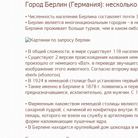
Город Берлин (Германия): несколько
• Численность населения Берлина составляет почти 
• Берлин является многонациональным городом – в н
Берлине проживает больше турков, чем в каком-либо
• В общей сложности, в мире существует 118 населе
• Существуют 2 версии происхождения названия неме
произошло от немецкого «Bär», в переводе звучащег
изображение этого животного. Согласно второму ва
«berl» («болото»).
• В 1924 в немецкой столице был установлен первый
• Также именно в Берлине в 1878 г. появились и пе
предназначавшиеся, исключительно, для мужчин. С 1
• Фирменным лакомством немецкой столицы являются
сахарной пудрой, с начинкой из конфитюра внутри. 
пекарь, которого не взяли на службу в артиллерию п
форме напоминающие пушечные ядра.
• В Берлине находится крупнейший дом шоколада в м