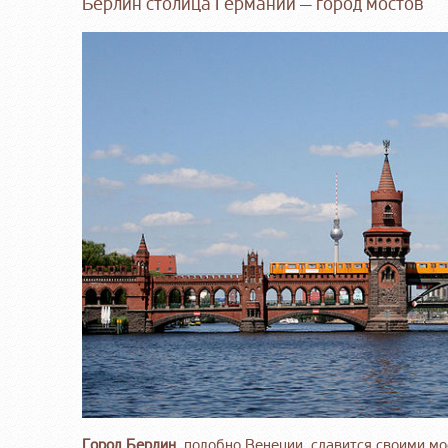
Берлин столица Германии — город мостов
Город Берлин
, подобно Венеции, славится своими м