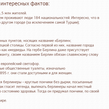
 интересных фактов:
3,5 млн жителей.
ем проживают люди 184 национальностей. Интересно, что в
 другом городе (за исключением самой Турции);
нных пунктов, носящих название «Берлин»;
цкой столицы. Согласно первой из них, название города
о как «медведь». На гербе Берлина даже присутствует
рианту, своим названием Берлин обязан славянскому слову
 европейский светофор.
рвые общественные туалеты, изначально
895 г. они стали доступными и для женщин.
 берлинеры – круглые пончики без дырки, посыпанные
Как гласит легенда, выпекать берлинеры начал местный
о состоянию здоровья. Тогда он придумал пончики, по своей
ире.