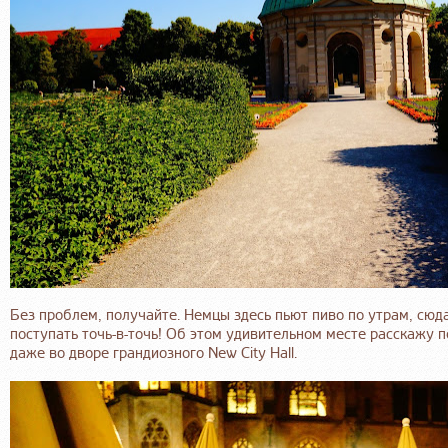
Без проблем, получайте. Немцы здесь пьют пиво по утрам, сюд
поступать точь-в-точь! Об этом удивительном месте расскажу 
даже во дворе грандиозного New City Hall.