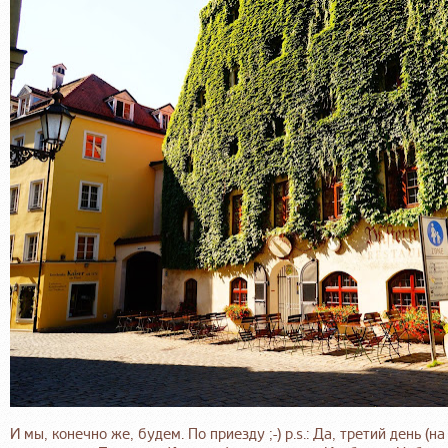
И мы, конечно же, будем. По приезду ;-) p.s.: Да, третий день 