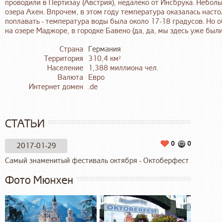
проводили в Пертизау (Австрия), недалеко от Инсбрука. Небол
озера Ахен. Впрочем, в этом году температура оказалась насто
поплавать - температура воды была около 17-18 градусов. Но 
на озере Маджоре, в городке Бавено (да, да, мы здесь уже были
Страна
Германия
Территория
310,4 км²
Население
1,388 миллиона чел.
Валюта
Евро
Интернет домен
.de
СТАТЬИ
0
0
2017-01-29
Самый знаменитый фестиваль октября - Октоберфест
Фото Мюнхен