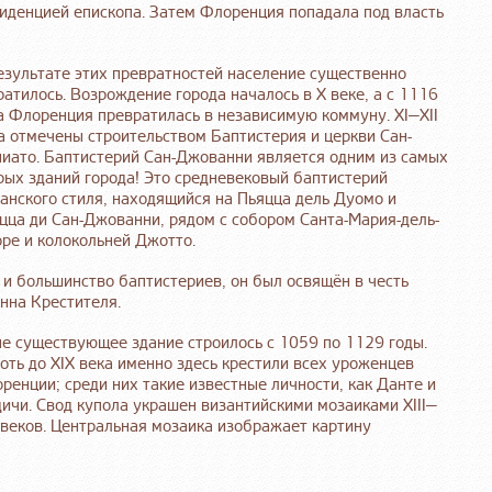
резиденцией епископа. Затем Флоренция попадала под власть
езультате этих превратностей население существенно
ратилось. Возрождение города началось в X веке, а с 1116
а Флоренция превратилась в независимую коммуну. XI—XII
а отмечены строительством Баптистерия и церкви Сан-
иато. Баптистерий Сан-Джованни является одним из самых
рых зданий города! Это средневековый баптистерий
анского стиля, находящийся на Пьяцца дель Дуомо и
цца ди Сан-Джованни, рядом с собором Санта-Мария-дель-
ре и колокольней Джотто.
 и большинство баптистериев, он был освящён в честь
нна Крестителя.
е существующее здание строилось с 1059 по 1129 годы.
оть до XIX века именно здесь крестили всех уроженцев
ренции; среди них такие известные личности, как Данте и
ичи. Свод купола украшен византийскими мозаиками XIII—
 веков. Центральная мозаика изображает картину