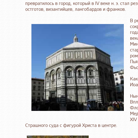
превратилось в город, который в IV веке н. э. стал 
остготов, византийцев, лангобардов и франков.
В р
сок
год
век
Мин
ста
ром
Пья
Фьо
Как
Иоа
Нын
Впл
Фло
Мед
XIV
Страшного суда с фигурой Христа в центре.