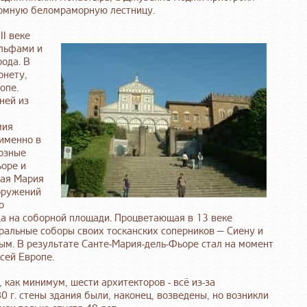
омную беломраморную лестницу.
II веке
ельфами и
ода. В
онету,
опе.
ней из
мия
 именно в
озные
ьоре и
тая Мария
ооружений
о
да на соборной площади. Процветающая в 13 веке
альные соборы своих тосканских соперников — Сиену и
ым. В результате Санте-Мария-дель-Фьоре стал на момент
сей Европе.
 как минимум, шести архитекторов - всё из-за
0 г. стены здания были, наконец, возведены, но возникли