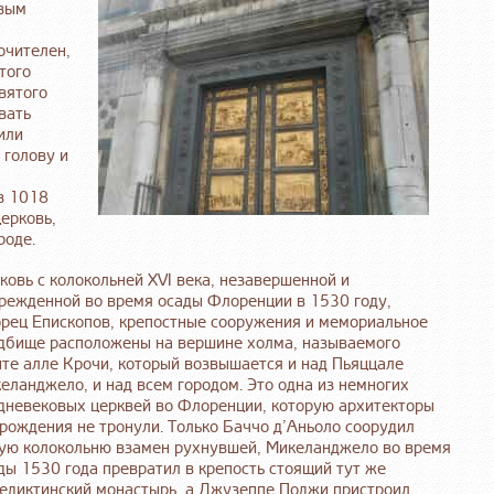
рвым
очителен,
того
вятого
вать
или
 голову и
 в 1018
ерковь,
роде.
ковь с колокольней XVI века, незавершенной и
режденной во время осады Флоренции в 1530 году,
рец Епископов, крепостные сооружения и мемориальное
дбище расположены на вершине холма, называемого
те алле Крочи, который возвышается и над Пьяццале
еланджело, и над всем городом. Это одна из немногих
дневековых церквей во Флоренции, которую архитекторы
рождения не тронули. Только Баччо д’Аньоло соорудил
ую колокольню взамен рухнувшей, Микеланджело во время
ды 1530 года превратил в крепость стоящий тут же
едиктинский монастырь, а Джузеппе Поджи пристроил