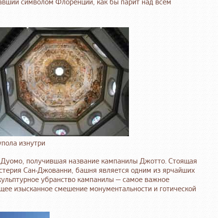
тавший символом Флоренции, как бы парит над всем
упола изнутри
я Дуомо, получившая название кампанилы Джотто. Стоящая
истерия Сан-Джованни, башня является одним из ярчайших
кульптурное убранство кампанилы — самое важное
щее изысканное смешение монументальности и готической