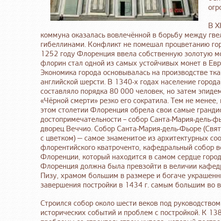
огр
В XI
коммуна оказалась вовлечённой в борьбу между гв
гибеллинами. Конфликт не помешал процветанию гор
1252 году Флоренция ввела собственную золотую м
флорин стал одной из самых устойчивых монет в Евр
Экономика города основывалась на производстве тка
английской шерсти. В 1340-х годах население города
составляло порядка 80 000 человек, но затем эпиде
«Чёрной смерти» резко его сократила. Тем не менее,
этом столетии Флоренция обрела свои самые гранди
достопримечательности – собор Санта-Мария-дель-ф
дворец Веччио. Собор Санта-Мария-дель-Фьоре (Свя
с цветком) — самое знаменитое из архитектурных с
флорентийского кватроченто, кафедральный собор в
Флоренции, который находится в самом сердце горо
Флоренция должна была превзойти в величии кафедр
Пизу, храмом большим в размере и богаче украшенн
завершения постройки в 1434 г. самым большим во в
Строился собор около шести веков под руководством,
исторических событий и проблем с постройкой. К 138