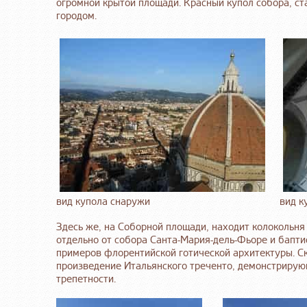
огромной крытой площади. Красный купол собора, с
городом.
вид купола снаружи
вид к
Здесь же, на Соборной площади, находит колокольн
отдельно от собора Санта-Мария-дель-Фьоре и бапт
примеров флорентийской готической архитектуры. С
произведение Итальянского треченто, демонстрирую
трепетности.