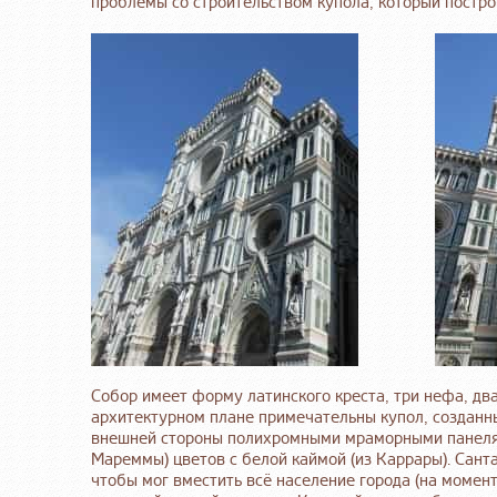
проблемы со строительством купола, который построи
Собор имеет форму латинского креста, три нефа, дв
архитектурном плане примечательны купол, созданны
внешней стороны полихромными мраморными панелями
Мареммы) цветов с белой каймой (из Каррары). Санта
чтобы мог вместить всё население города (на момент 