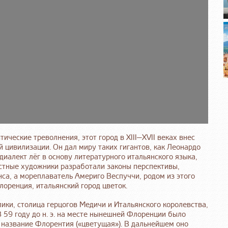
ические треволнения, этот город в XIII—XVII веках внес
 цивилизации. Он дал миру таких гигантов, как Леонардо
диалект лёг в основу литературного итальянского языка,
естные художники разработали законы перспективы,
са, а мореплаватель Америго Веспуччи, родом из этого
лоренция, итальянский город цветок.
ки, столица герцогов Медичи и Итальянского королевства,
 59 году до н. э. на месте нынешней Флоренции было
 название Флорентия («цветущая»). В дальнейшем оно