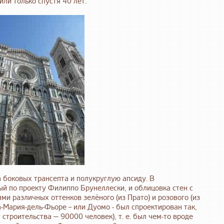
ли только спустя 40 лет.
а боковых трансепта и полукруглую апсиду. В
й по проекту Филиппо Брунеллески, и облицовка стен с
 различных оттенков зелёного (из Прато) и розового (из
-Мария-дель-Фьоре – или Дуомо - был спроектирован так,
строительства — 90000 человек), т. е. был чем-то вроде