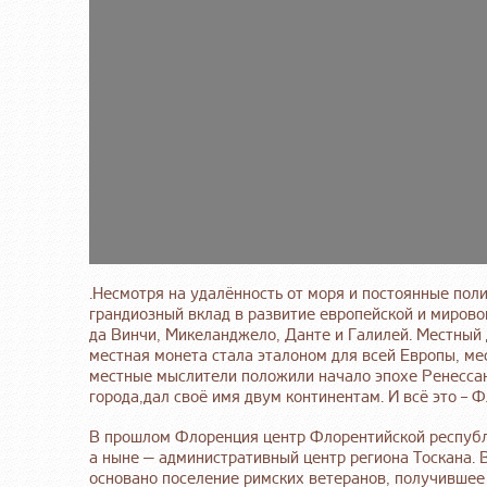
.Несмотря на удалённость от моря и постоянные полит
грандиозный вклад в развитие европейской и мировой
да Винчи, Микеланджело, Данте и Галилей. Местный 
местная монета стала эталоном для всей Европы, м
местные мыслители положили начало эпохе Ренессан
города,дал своё имя двум континентам. И всё это – Ф
В прошлом Флоренция центр Флорентийской республи
а ныне — административный центр региона Тоскана. В
основано поселение римских ветеранов, получившее