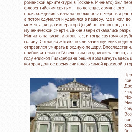
романской архитектуры в Тоскане. Миниато) был пе
флорентийским святым — по легенде, армянского
происхождения. Сначала он был богат, черств и раст
а потом одумался и удалился в пещеру, где и жил до 
момента, когда император Деций не решил предать с
мученической смерти. Дикие звери отказались разры
Миниато на куски, а огонь гас, и тогда святому отруб
голову. Согласно житию, после казни мученик поднял
отправился умирать в родную пещеру. Впоследствии,
приблизительно в IV веке, там воздвигли часовню, а
году епископ Гильдебранд решил воздвигнуть здесь ц
которая долгое время считалась самой красивой в го
Цер
пов
Дво
кла
Мон
Мик
сре
Воз
нов
оса
бен